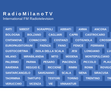
R a d i o M i l a n o T V
International FM Radiotelevision
4VITI
50BEST
5GRAPPOLI
ABBIATI
AMMA
ANCONA
BOLOGNA
BOLZANO
CAGLIARI
CAPRI
CASTROCARO
CIVITANOVA
COMACCHIO
COSTANZI
COTIGNOLA
CROSS
EUROPAUDITORIUM
FAENZA
FANO
FENICE
FERRARA
GUSTOCORTINA
ISOLA DELLA SCALA
JESI
LONGIANO
LU
MILANO
MIRABILANDIA
MITO
MODENA
MONTEPULCIANO
PALERMO
PARMA
PESARO
PIACENZA
PICCOLO
PLAU
RAVENNA
REGGIO E.
RICCIONE
RIMINI
ROMA
ROVIG
SANTARCANGELO
SAVIGNANO
SCALA
SIENA
SIRACUSA
TAORMINA
TARTUFO
TESTORI
TORINO
TRENTINO
TR
VERUCCHIO
VICENZA
VIE
VINNANTUR