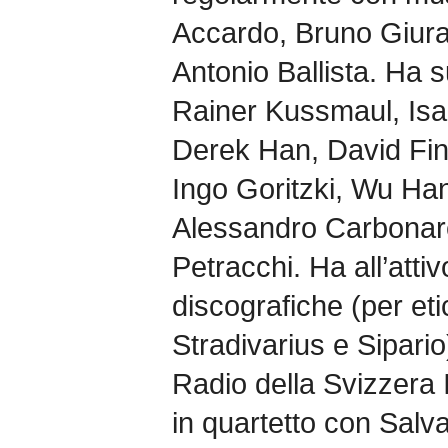
Accardo, Bruno Giur
Antonio Ballista. Ha su
Rainer Kussmaul, Isab
Derek Han, David Fi
Ingo Goritzki, Wu Ha
Alessandro Carbonare
Petracchi. Ha all’atti
discografiche (per et
Stradivarius e Sipario
Radio della Svizzera It
in quartetto con Salv