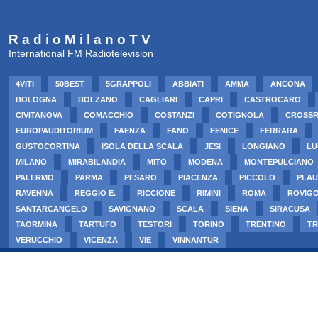
R a d i o M i l a n o T V
International FM Radiotelevision
4VITI
50BEST
5GRAPPOLI
ABBIATI
AMMA
ANCONA
BOLOGNA
BOLZANO
CAGLIARI
CAPRI
CASTROCARO
CIVITANOVA
COMACCHIO
COSTANZI
COTIGNOLA
CROSS
EUROPAUDITORIUM
FAENZA
FANO
FENICE
FERRARA
GUSTOCORTINA
ISOLA DELLA SCALA
JESI
LONGIANO
LU
MILANO
MIRABILANDIA
MITO
MODENA
MONTEPULCIANO
PALERMO
PARMA
PESARO
PIACENZA
PICCOLO
PLAU
RAVENNA
REGGIO E.
RICCIONE
RIMINI
ROMA
ROVIG
SANTARCANGELO
SAVIGNANO
SCALA
SIENA
SIRACUSA
TAORMINA
TARTUFO
TESTORI
TORINO
TRENTINO
TR
VERUCCHIO
VICENZA
VIE
VINNANTUR