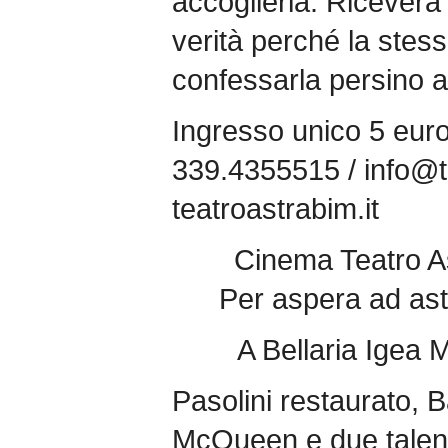
accoglierla. Riceverà
verità perché la stes
confessarla persino a
Ingresso unico 5 euro;
339.4355515 / info@te
teatroastrabim.it
Cinema Teatro As
Per aspera ad ast
A Bellaria Igea M
Pasolini restaurato, B
McQueen e due talenti