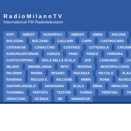
R a d i o M i l a n o T V
International FM Radiotelevision
4VITI
50BEST
5GRAPPOLI
ABBIATI
AMMA
ANCONA
BOLOGNA
BOLZANO
CAGLIARI
CAPRI
CASTROCARO
CIVITANOVA
COMACCHIO
COSTANZI
COTIGNOLA
CROSS
EUROPAUDITORIUM
FAENZA
FANO
FENICE
FERRARA
GUSTOCORTINA
ISOLA DELLA SCALA
JESI
LONGIANO
LU
MILANO
MIRABILANDIA
MITO
MODENA
MONTEPULCIANO
PALERMO
PARMA
PESARO
PIACENZA
PICCOLO
PLAU
RAVENNA
REGGIO E.
RICCIONE
RIMINI
ROMA
ROVIG
SANTARCANGELO
SAVIGNANO
SCALA
SIENA
SIRACUSA
TAORMINA
TARTUFO
TESTORI
TORINO
TRENTINO
TR
VERUCCHIO
VICENZA
VIE
VINNANTUR