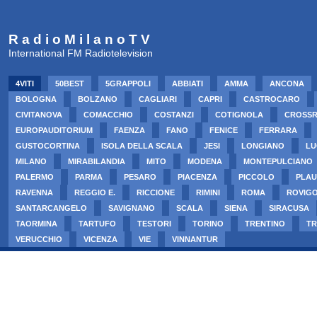
R a d i o M i l a n o T V
International FM Radiotelevision
4VITI
50BEST
5GRAPPOLI
ABBIATI
AMMA
ANCONA
BOLOGNA
BOLZANO
CAGLIARI
CAPRI
CASTROCARO
CIVITANOVA
COMACCHIO
COSTANZI
COTIGNOLA
CROSS
EUROPAUDITORIUM
FAENZA
FANO
FENICE
FERRARA
GUSTOCORTINA
ISOLA DELLA SCALA
JESI
LONGIANO
LU
MILANO
MIRABILANDIA
MITO
MODENA
MONTEPULCIANO
PALERMO
PARMA
PESARO
PIACENZA
PICCOLO
PLAU
RAVENNA
REGGIO E.
RICCIONE
RIMINI
ROMA
ROVIG
SANTARCANGELO
SAVIGNANO
SCALA
SIENA
SIRACUSA
TAORMINA
TARTUFO
TESTORI
TORINO
TRENTINO
TR
VERUCCHIO
VICENZA
VIE
VINNANTUR