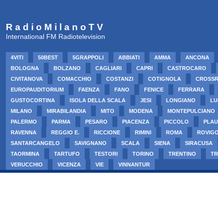
R a d i o M i l a n o T V
International FM Radiotelevision
4VITI
50BEST
5GRAPPOLI
ABBIATI
AMMA
ANCONA
BOLOGNA
BOLZANO
CAGLIARI
CAPRI
CASTROCARO
CIVITANOVA
COMACCHIO
COSTANZI
COTIGNOLA
CROSS
EUROPAUDITORIUM
FAENZA
FANO
FENICE
FERRARA
GUSTOCORTINA
ISOLA DELLA SCALA
JESI
LONGIANO
LU
MILANO
MIRABILANDIA
MITO
MODENA
MONTEPULCIANO
PALERMO
PARMA
PESARO
PIACENZA
PICCOLO
PLAU
RAVENNA
REGGIO E.
RICCIONE
RIMINI
ROMA
ROVIG
SANTARCANGELO
SAVIGNANO
SCALA
SIENA
SIRACUSA
TAORMINA
TARTUFO
TESTORI
TORINO
TRENTINO
TR
VERUCCHIO
VICENZA
VIE
VINNANTUR