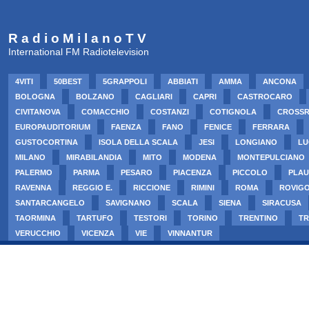
R a d i o M i l a n o T V
International FM Radiotelevision
4VITI
50BEST
5GRAPPOLI
ABBIATI
AMMA
ANCONA
BOLOGNA
BOLZANO
CAGLIARI
CAPRI
CASTROCARO
CIVITANOVA
COMACCHIO
COSTANZI
COTIGNOLA
CROSS
EUROPAUDITORIUM
FAENZA
FANO
FENICE
FERRARA
GUSTOCORTINA
ISOLA DELLA SCALA
JESI
LONGIANO
LU
MILANO
MIRABILANDIA
MITO
MODENA
MONTEPULCIANO
PALERMO
PARMA
PESARO
PIACENZA
PICCOLO
PLAU
RAVENNA
REGGIO E.
RICCIONE
RIMINI
ROMA
ROVIG
SANTARCANGELO
SAVIGNANO
SCALA
SIENA
SIRACUSA
TAORMINA
TARTUFO
TESTORI
TORINO
TRENTINO
TR
VERUCCHIO
VICENZA
VIE
VINNANTUR