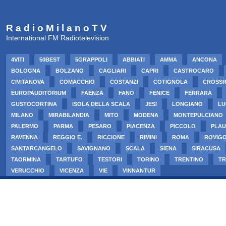
R a d i o M i l a n o T V
International FM Radiotelevision
4VITI
50BEST
5GRAPPOLI
ABBIATI
AMMA
ANCONA
BOLOGNA
BOLZANO
CAGLIARI
CAPRI
CASTROCARO
CIVITANOVA
COMACCHIO
COSTANZI
COTIGNOLA
CROSS
EUROPAUDITORIUM
FAENZA
FANO
FENICE
FERRARA
GUSTOCORTINA
ISOLA DELLA SCALA
JESI
LONGIANO
LU
MILANO
MIRABILANDIA
MITO
MODENA
MONTEPULCIANO
PALERMO
PARMA
PESARO
PIACENZA
PICCOLO
PLAU
RAVENNA
REGGIO E.
RICCIONE
RIMINI
ROMA
ROVIG
SANTARCANGELO
SAVIGNANO
SCALA
SIENA
SIRACUSA
TAORMINA
TARTUFO
TESTORI
TORINO
TRENTINO
TR
VERUCCHIO
VICENZA
VIE
VINNANTUR