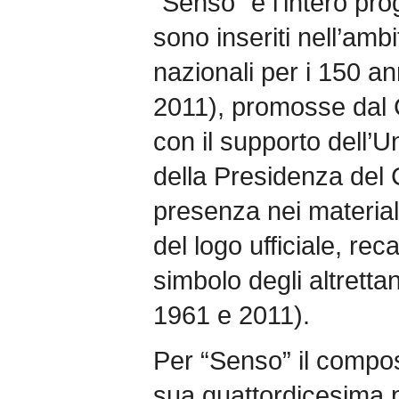
“Senso” e l’intero pr
sono inseriti nell’ambi
nazionali per i 150 ann
2011), promosse dal C
con il supporto dell’U
della Presidenza del C
presenza nei materiali
del logo ufficiale, rec
simbolo degli altrettan
1961 e 2011).
Per “Senso” il compos
sua quattordicesima pa