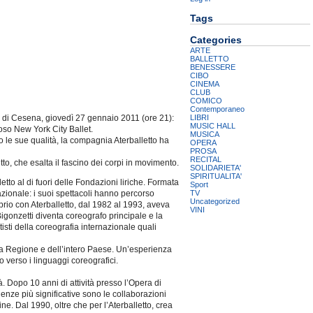
Tags
Categories
ARTE
BALLETTO
BENESSERE
CIBO
CINEMA
CLUB
COMICO
Contemporaneo
LIBRI
 di Cesena, giovedì 27 gennaio 2011 (ore 21):
MUSIC HALL
ioso New York City Ballet.
MUSICA
o le sue qualità, la compagnia Aterballetto ha
OPERA
PROSA
RECITAL
to, che esalta il fascino dei corpi in movimento.
SOLIDARIETA'
SPIRITUALITA'
tto al di fuori delle Fondazioni liriche. Formata
Sport
TV
nazionale: i suoi spettacoli hanno percorso
Uncategorized
prio con Aterballetto, dal 1982 al 1993, aveva
VINI
Bigonzetti diventa coreografo principale e la
tisti della coreografia internazionale quali
la Regione e dell’intero Paese. Un’esperienza
 verso i linguaggi coreografici.
Dopo 10 anni di attività presso l’Opera di
ienze più significative sono le collaborazioni
ne. Dal 1990, oltre che per l’Aterballetto, crea