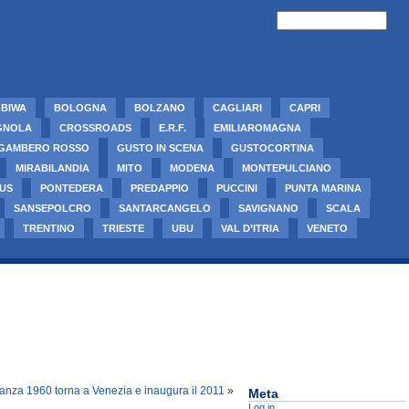
BIWA
BOLOGNA
BOLZANO
CAGLIARI
CAPRI
GNOLA
CROSSROADS
E.R.F.
EMILIAROMAGNA
GAMBERO ROSSO
GUSTO IN SCENA
GUSTOCORTINA
MIRABILANDIA
MITO
MODENA
MONTEPULCIANO
US
PONTEDERA
PREDAPPIO
PUCCINI
PUNTA MARINA
SANSEPOLCRO
SANTARCANGELO
SAVIGNANO
SCALA
TRENTINO
TRIESTE
UBU
VAL D’ITRIA
VENETO
eranza 1960 torna a Venezia e inaugura il 2011
»
Meta
Log in