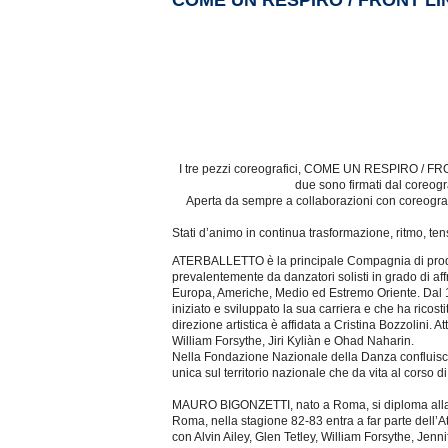
COME UN RESPIRO / FRONT LI
I tre pezzi coreografici, COME UN RESPIRO / FRON
due sono firmati dal coreogra
Aperta da sempre a collaborazioni con coreografi 
Stati d’animo in continua trasformazione, ritmo, ten
ATERBALLETTO è la principale Compagnia di produzione
prevalentemente da danzatori solisti in grado di aff
Europa, Americhe, Medio ed Estremo Oriente. Dal 199
iniziato e sviluppato la sua carriera e che ha ricos
direzione artistica è affidata a Cristina Bozzolini. 
William Forsythe, Jiri Kyliàn e Ohad Naharin.
Nella Fondazione Nazionale della Danza confluiscon
unica sul territorio nazionale che da vita al corso 
MAURO BIGONZETTI, nato a Roma, si diploma alla Sc
Roma, nella stagione 82-83 entra a far parte dell’At
con Alvin Ailey, Glen Tetley, William Forsythe, Jenni