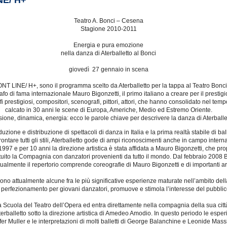
NE/ H+
Teatro A. Bonci – Cesena
Stagione 2010-2011
Energia e pura emozione
nella danza di Aterballetto al Bonci
giovedì 27 gennaio in scena
T LINE/ H+, sono il programma scelto da Aterballetto per la tappa al Teatro Bonci
fo di fama internazionale Mauro Bigonzetti, il primo italiano a creare per il prestig
prestigiosi, compositori, scenografi, pittori, attori, che hanno consolidato nel temp
calcato in 30 anni le scene di Europa, Americhe, Medio ed Estremo Oriente.
sione, dinamica, energia: ecco le parole chiave per descrivere la danza di Aterballet
 e distribuzione di spettacoli di danza in Italia e la prima realtà stabile di balle
rontare tutti gli stili, Aterballetto gode di ampi riconoscimenti anche in campo inter
7 e per 10 anni la direzione artistica è stata affidata a Mauro Bigonzetti, che pro
tituito la Compagnia con danzatori provenienti da tutto il mondo. Dal febbraio 2008 
Attualmente il repertorio comprende coreografie di Mauro Bigonzetti e di importanti ar
o attualmente alcune fra le più significative esperienze maturate nell’ambito del
di perfezionamento per giovani danzatori, promuove e stimola l’interesse del pubblico
uola del Teatro dell’Opera ed entra direttamente nella compagnia della sua città. 
erballetto sotto la direzione artistica di Amedeo Amodio. In questo periodo le esper
fer Muller e le interpretazioni di molti balletti di George Balanchine e Leonide Massi