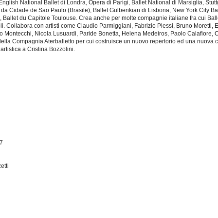
nglish National Ballet di Londra, Opera di Parigi, Ballet National di Marsiglia, Stutt
 da Cidade de Sao Paulo (Brasile), Ballet Gulbenkian di Lisbona, New York City Balle
a, Ballet du Capitole Toulouse. Crea anche per molte compagnie italiane fra cui Ball
. Collabora con artisti come Claudio Parmiggiani, Fabrizio Plessi, Bruno Moretti, E
io Montecchi, Nicola Lusuardi, Paride Bonetta, Helena Medeiros, Paolo Calafiore, C
o della Compagnia Aterballetto per cui costruisce un nuovo repertorio ed una nuov
rtistica a Cristina Bozzolini.
17
etti