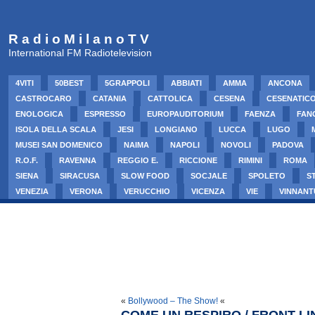
R a d i o M i l a n o T V
International FM Radiotelevision
4VITI
50BEST
5GRAPPOLI
ABBIATI
AMMA
ANCONA
CASTROCARO
CATANIA
CATTOLICA
CESENA
CESENATIC
ENOLOGICA
ESPRESSO
EUROPAUDITORIUM
FAENZA
FAN
ISOLA DELLA SCALA
JESI
LONGIANO
LUCCA
LUGO
MUSEI SAN DOMENICO
NAIMA
NAPOLI
NOVOLI
PADOVA
R.O.F.
RAVENNA
REGGIO E.
RICCIONE
RIMINI
ROMA
SIENA
SIRACUSA
SLOW FOOD
SOCJALE
SPOLETO
S
VENEZIA
VERONA
VERUCCHIO
VICENZA
VIE
VINNANT
«
Bollywood – The Show!
«