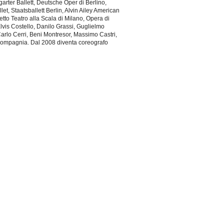
garter Ballett, Deutsche Oper di Berlino,
t, Staatsballett Berlin, Alvin Ailey American
etto Teatro alla Scala di Milano, Opera di
lvis Costello, Danilo Grassi, Guglielmo
arlo Cerri, Beni Montresor, Massimo Castri,
a compagnia. Dal 2008 diventa coreografo