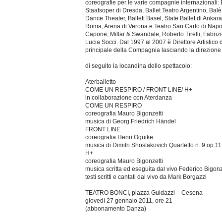
coreografie per le varie compagnie internazionali: E
Staatsoper di Dresda, Ballet Teatro Argentino, Balè
Dance Theater, Ballett Basel, State Ballet di Ankar
Roma, Arena di Verona e Teatro San Carlo di Napoli
Capone, Millar & Swandale, Roberto Tirelli, Fabriz
Lucia Socci. Dal 1997 al 2007 è Direttore Artistic
principale della Compagnia lasciando la direzione a
di seguito la locandina dello spettacolo:
Aterballetto
COME UN RESPIRO / FRONT LINE/ H+
in collaborazione con Aterdanza
COME UN RESPIRO
coreografia Mauro Bigonzetti
musica di Georg Friedrich Händel
FRONT LINE
coreografia Henri Oguike
musica di Dimitri Shostakovich Quartetto n. 9 op.1
H+
coreografia Mauro Bigonzetti
musica scritta ed eseguita dal vivo Federico Bigonz
testi scritti e cantati dal vivo da Mark Borgazzi
TEATRO BONCI, piazza Guidazzi – Cesena
giovedì 27 gennaio 2011, ore 21
(abbonamento Danza)