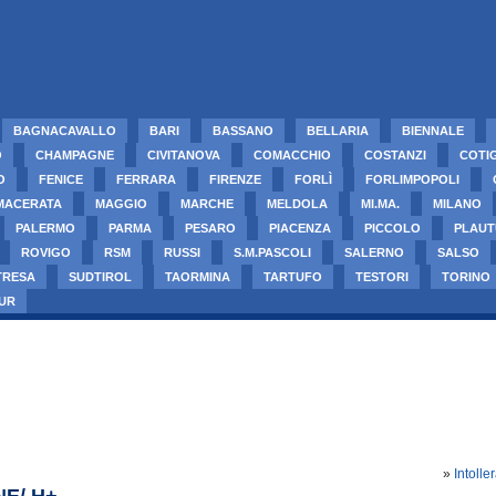
BAGNACAVALLO
BARI
BASSANO
BELLARIA
BIENNALE
O
CHAMPAGNE
CIVITANOVA
COMACCHIO
COSTANZI
COTI
O
FENICE
FERRARA
FIRENZE
FORLÌ
FORLIMPOPOLI
MACERATA
MAGGIO
MARCHE
MELDOLA
MI.MA.
MILANO
PALERMO
PARMA
PESARO
PIACENZA
PICCOLO
PLAUT
ROVIGO
RSM
RUSSI
S.M.PASCOLI
SALERNO
SALSO
TRESA
SUDTIROL
TAORMINA
TARTUFO
TESTORI
TORINO
UR
»
Intoll