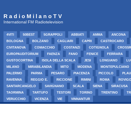
R a d i o M i l a n o T V
International FM Radiotelevision
4VITI
50BEST
5GRAPPOLI
ABBIATI
AMMA
ANCONA
BOLOGNA
BOLZANO
CAGLIARI
CAPRI
CASTROCARO
CIVITANOVA
COMACCHIO
COSTANZI
COTIGNOLA
CROSS
EUROPAUDITORIUM
FAENZA
FANO
FENICE
FERRARA
GUSTOCORTINA
ISOLA DELLA SCALA
JESI
LONGIANO
LU
MILANO
MIRABILANDIA
MITO
MODENA
MONTEPULCIANO
PALERMO
PARMA
PESARO
PIACENZA
PICCOLO
PLAU
RAVENNA
REGGIO E.
RICCIONE
RIMINI
ROMA
ROVIG
SANTARCANGELO
SAVIGNANO
SCALA
SIENA
SIRACUSA
TAORMINA
TARTUFO
TESTORI
TORINO
TRENTINO
TR
VERUCCHIO
VICENZA
VIE
VINNANTUR