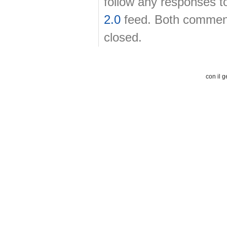
follow any responses t
2.0
feed. Both comment
closed.
con il g