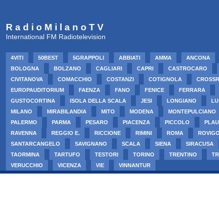
R a d i o M i l a n o T V
International FM Radiotelevision
4VITI
50BEST
5GRAPPOLI
ABBIATI
AMMA
ANCONA
BOLOGNA
BOLZANO
CAGLIARI
CAPRI
CASTROCARO
CIVITANOVA
COMACCHIO
COSTANZI
COTIGNOLA
CROSS
EUROPAUDITORIUM
FAENZA
FANO
FENICE
FERRARA
GUSTOCORTINA
ISOLA DELLA SCALA
JESI
LONGIANO
LU
MILANO
MIRABILANDIA
MITO
MODENA
MONTEPULCIANO
PALERMO
PARMA
PESARO
PIACENZA
PICCOLO
PLAU
RAVENNA
REGGIO E.
RICCIONE
RIMINI
ROMA
ROVIG
SANTARCANGELO
SAVIGNANO
SCALA
SIENA
SIRACUSA
TAORMINA
TARTUFO
TESTORI
TORINO
TRENTINO
TR
VERUCCHIO
VICENZA
VIE
VINNANTUR