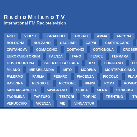
R a d i o M i l a n o T V
International FM Radiotelevision
4VITI
50BEST
5GRAPPOLI
ABBIATI
AMMA
ANCONA
BOLOGNA
BOLZANO
CAGLIARI
CAPRI
CASTROCARO
CIVITANOVA
COMACCHIO
COSTANZI
COTIGNOLA
CROSS
EUROPAUDITORIUM
FAENZA
FANO
FENICE
FERRARA
GUSTOCORTINA
ISOLA DELLA SCALA
JESI
LONGIANO
LU
MILANO
MIRABILANDIA
MITO
MODENA
MONTEPULCIANO
PALERMO
PARMA
PESARO
PIACENZA
PICCOLO
PLAU
RAVENNA
REGGIO E.
RICCIONE
RIMINI
ROMA
ROVIG
SANTARCANGELO
SAVIGNANO
SCALA
SIENA
SIRACUSA
TAORMINA
TARTUFO
TESTORI
TORINO
TRENTINO
TR
VERUCCHIO
VICENZA
VIE
VINNANTUR