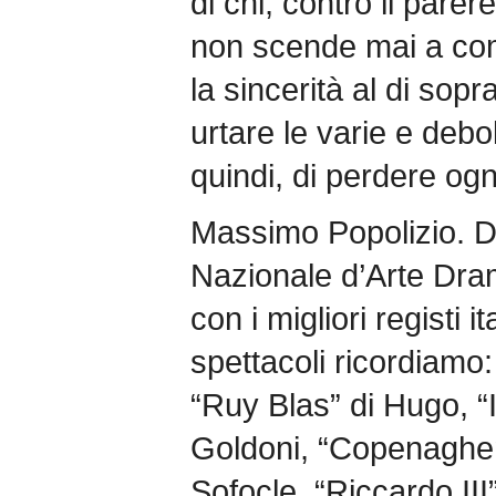
di chi, contro il parere
non scende mai a co
la sincerità al di sopr
urtare le varie e debol
quindi, di perdere ogn
Massimo Popolizio. D
Nazionale d’Arte Dra
con i migliori registi it
spettacoli ricordiamo:
“Ruy Blas” di Hugo, “I
Goldoni, “Copenaghen”
Sofocle, “Riccardo II