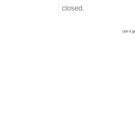
closed.
con il g