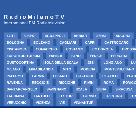
R a d i o M i l a n o T V
International FM Radiotelevision
4VITI
50BEST
5GRAPPOLI
ABBIATI
AMMA
ANCONA
BOLOGNA
BOLZANO
CAGLIARI
CAPRI
CASTROCARO
CIVITANOVA
COMACCHIO
COSTANZI
COTIGNOLA
CROSS
EUROPAUDITORIUM
FAENZA
FANO
FENICE
FERRARA
GUSTOCORTINA
ISOLA DELLA SCALA
JESI
LONGIANO
LU
MILANO
MIRABILANDIA
MITO
MODENA
MONTEPULCIANO
PALERMO
PARMA
PESARO
PIACENZA
PICCOLO
PLAU
RAVENNA
REGGIO E.
RICCIONE
RIMINI
ROMA
ROVIG
SANTARCANGELO
SAVIGNANO
SCALA
SIENA
SIRACUSA
TAORMINA
TARTUFO
TESTORI
TORINO
TRENTINO
TR
VERUCCHIO
VICENZA
VIE
VINNANTUR