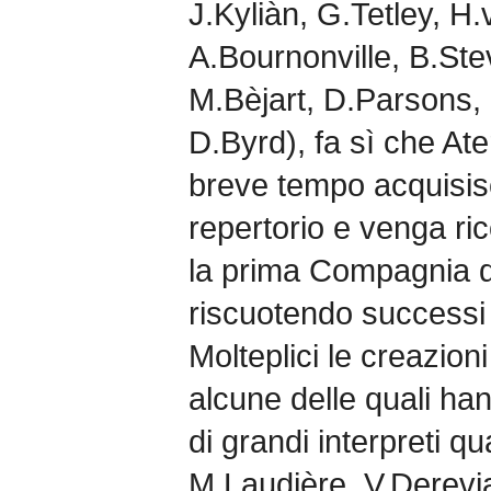
J.Kyliàn, G.Tetley, H
A.Bournonville, B.St
M.Bèjart, D.Parsons, 
D.Byrd), fa sì che Ater
breve tempo acquisis
repertorio e venga ri
la prima Compagnia di 
riscuotendo successi i
Molteplici le creazion
alcune delle quali ha
di grandi interpreti qu
M.Laudière, V.Derevj