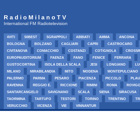
R a d i o M i l a n o T V
International FM Radiotelevision
4VITI
50BEST
5GRAPPOLI
ABBIATI
AMMA
ANCONA
BOLOGNA
BOLZANO
CAGLIARI
CAPRI
CASTROCARO
CIVITANOVA
COMACCHIO
COSTANZI
COTIGNOLA
CROSS
EUROPAUDITORIUM
FAENZA
FANO
FENICE
FERRARA
GUSTOCORTINA
ISOLA DELLA SCALA
JESI
LONGIANO
LU
MILANO
MIRABILANDIA
MITO
MODENA
MONTEPULCIANO
PALERMO
PARMA
PESARO
PIACENZA
PICCOLO
PLAU
RAVENNA
REGGIO E.
RICCIONE
RIMINI
ROMA
ROVIG
SANTARCANGELO
SAVIGNANO
SCALA
SIENA
SIRACUSA
TAORMINA
TARTUFO
TESTORI
TORINO
TRENTINO
TR
VERUCCHIO
VICENZA
VIE
VINNANTUR