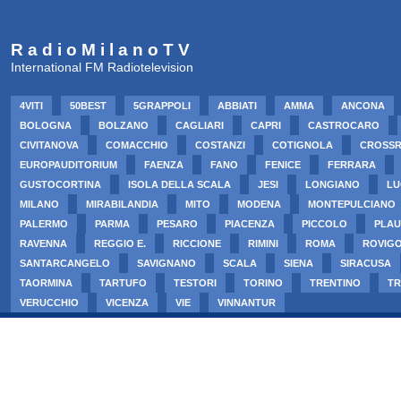
R a d i o M i l a n o T V
International FM Radiotelevision
4VITI
50BEST
5GRAPPOLI
ABBIATI
AMMA
ANCONA
BOLOGNA
BOLZANO
CAGLIARI
CAPRI
CASTROCARO
CIVITANOVA
COMACCHIO
COSTANZI
COTIGNOLA
CROSS
EUROPAUDITORIUM
FAENZA
FANO
FENICE
FERRARA
GUSTOCORTINA
ISOLA DELLA SCALA
JESI
LONGIANO
LU
MILANO
MIRABILANDIA
MITO
MODENA
MONTEPULCIANO
PALERMO
PARMA
PESARO
PIACENZA
PICCOLO
PLAU
RAVENNA
REGGIO E.
RICCIONE
RIMINI
ROMA
ROVIG
SANTARCANGELO
SAVIGNANO
SCALA
SIENA
SIRACUSA
TAORMINA
TARTUFO
TESTORI
TORINO
TRENTINO
TR
VERUCCHIO
VICENZA
VIE
VINNANTUR