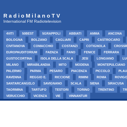
R a d i o M i l a n o T V
International FM Radiotelevision
4VITI
50BEST
5GRAPPOLI
ABBIATI
AMMA
ANCONA
BOLOGNA
BOLZANO
CAGLIARI
CAPRI
CASTROCARO
CIVITANOVA
COMACCHIO
COSTANZI
COTIGNOLA
CROSS
EUROPAUDITORIUM
FAENZA
FANO
FENICE
FERRARA
GUSTOCORTINA
ISOLA DELLA SCALA
JESI
LONGIANO
LU
MILANO
MIRABILANDIA
MITO
MODENA
MONTEPULCIANO
PALERMO
PARMA
PESARO
PIACENZA
PICCOLO
PLAU
RAVENNA
REGGIO E.
RICCIONE
RIMINI
ROMA
ROVIG
SANTARCANGELO
SAVIGNANO
SCALA
SIENA
SIRACUSA
TAORMINA
TARTUFO
TESTORI
TORINO
TRENTINO
TR
VERUCCHIO
VICENZA
VIE
VINNANTUR