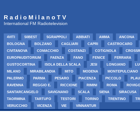
R a d i o M i l a n o T V
International FM Radiotelevision
4VITI
50BEST
5GRAPPOLI
ABBIATI
AMMA
ANCONA
BOLOGNA
BOLZANO
CAGLIARI
CAPRI
CASTROCARO
CIVITANOVA
COMACCHIO
COSTANZI
COTIGNOLA
CROSS
EUROPAUDITORIUM
FAENZA
FANO
FENICE
FERRARA
GUSTOCORTINA
ISOLA DELLA SCALA
JESI
LONGIANO
LU
MILANO
MIRABILANDIA
MITO
MODENA
MONTEPULCIANO
PALERMO
PARMA
PESARO
PIACENZA
PICCOLO
PLAU
RAVENNA
REGGIO E.
RICCIONE
RIMINI
ROMA
ROVIG
SANTARCANGELO
SAVIGNANO
SCALA
SIENA
SIRACUSA
TAORMINA
TARTUFO
TESTORI
TORINO
TRENTINO
TR
VERUCCHIO
VICENZA
VIE
VINNANTUR