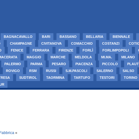
BAGNACAVALLO
BARI
BASSANO
BELLARIA
BIENNALE
O
CHAMPAGNE
CIVITANOVA
COMACCHIO
COSTANZI
COTI
O
FENICE
FERRARA
FIRENZE
FORLÌ
FORLIMPOPOLI
MACERATA
MAGGIO
MARCHE
MELDOLA
MI.MA.
MILANO
PALERMO
PARMA
PESARO
PIACENZA
PICCOLO
PLAUT
ROVIGO
RSM
RUSSI
S.M.PASCOLI
SALERNO
SALSO
TRESA
SUDTIROL
TAORMINA
TARTUFO
TESTORI
TORINO
UR
 Fabbrica
«