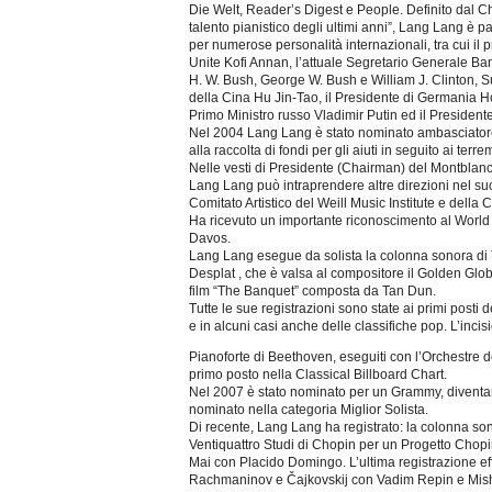
Die Welt, Reader’s Digest e People. Definito dal C
talento pianistico degli ultimi anni”, Lang Lang è p
per numerose personalità internazionali, tra cui il
Unite Kofi Annan, l’attuale Segretario Generale Ban
H. W. Bush, George W. Bush e William J. Clinton, Su
della Cina Hu Jin-Tao, il Presidente di Germania Hors
Primo Ministro russo Vladimir Putin ed il President
Nel 2004 Lang Lang è stato nominato ambasciatore 
alla raccolta di fondi per gli aiuti in seguito ai terre
Nelle vesti di Presidente (Chairman) del Montblanc
Lang Lang può intraprendere altre direzioni nel su
Comitato Artistico del Weill Music Institute e della 
Ha ricevuto un importante riconoscimento al Worl
Davos.
Lang Lang esegue da solista la colonna sonora di 
Desplat , che è valsa al compositore il Golden Glo
film “The Banquet” composta da Tan Dun.
Tutte le sue registrazioni sono state ai primi posti 
e in alcuni casi anche delle classifiche pop. L’inc
Pianoforte di Beethoven, eseguiti con l’Orchestre 
primo posto nella Classical Billboard Chart.
Nel 2007 è stato nominato per un Grammy, diventand
nominato nella categoria Miglior Solista.
Di recente, Lang Lang ha registrato: la colonna s
Ventiquattro Studi di Chopin per un Progetto Chopi
Mai con Placido Domingo. L’ultima registrazione eff
Rachmaninov e Čajkovskij con Vadim Repin e Mis