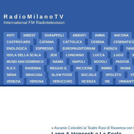
R a d i o M i l a n o T V
International FM Radiotelevision
4VITI
50BEST
5GRAPPOLI
ABBIATI
AMMA
ANCONA
CASTROCARO
CATANIA
CATTOLICA
CESENA
CESENATIC
ENOLOGICA
ESPRESSO
EUROPAUDITORIUM
FAENZA
FAN
ISOLA DELLA SCALA
JESI
LONGIANO
LUCCA
LUGO
MUSEI SAN DOMENICO
NAIMA
NAPOLI
NOVOLI
PADOVA
R.O.F.
RAVENNA
REGGIO E.
RICCIONE
RIMINI
ROMA
SIENA
SIRACUSA
SLOW FOOD
SOCJALE
SPOLETO
S
VENEZIA
VERONA
VERUCCHIO
VICENZA
VIE
VINNANT
«
Ascanio Celestini al Teatro Rasi di Ravenna con