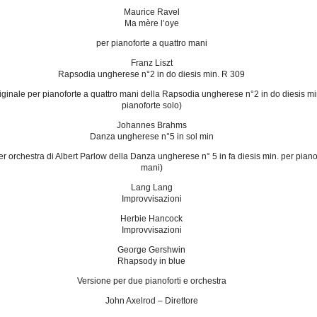
Maurice Ravel
Ma mère l’oye
per pianoforte a quattro mani
Franz Liszt
Rapsodia ungherese n°2 in do diesis min. R 309
riginale per pianoforte a quattro mani della Rapsodia ungherese n°2 in do diesis m
pianoforte solo)
Johannes Brahms
Danza ungherese n°5 in sol min
r orchestra di Albert Parlow della Danza ungherese n° 5 in fa diesis min. per piano
mani)
Lang Lang
Improvvisazioni
Herbie Hancock
Improvvisazioni
George Gershwin
Rhapsody in blue
Versione per due pianoforti e orchestra
John Axelrod – Direttore