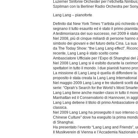
Luzerner Sinfonie Orchester per l’etichetta Nimbu
Szpilman con la Berliner Radio Orchestra per Sony 
Lang Lang – pianoforte
Definito dal New York Times “l’artista più richiesto
segnano il tutto esaurito ed è stato il primo pianis
A testimonianza del suo successo, nel 2009 è stato
Nel 2008, più di cinque miliardi di persone hanno a
simbolo dei giovani e del futuro della Cina. La sua 
da The Today Show: “the Lang Lang effect”. Ricono
recente, Lang Lang è stato scelto come
Ambasciatore Ufficiale per l’Expo di Shanghai del 
Nel 2008 Lang Lang si è esibito durante la cerimon
spettatori in tutto il mondo. I due pianisti hanno p
La missione di Lang Lang è quella di diffondere la 
proposito è stata creata la Lang Lang Internation
Nel maggio 2009 Lang Lang e tre studenti scelti da
serie: “Oprah’s Search for the World’s Most Smarte
Lang Lang tiene anche master-class in tutto il mondo s
Manhattan ed il Conservatorio di Hannover, in aggi
Lang Lang detiene il titolo di primo Ambasciatore d
classica.
Nel 2009 Lang Lang ha proseguito il suo intenso cal
Chinese Culture” dove ha eseguito la prima mondi
di Shanghai.
Ha presentato l’evento “Lang Lang and Friends”, un c
Il Musikverein di Vienna e l’Accademia Nazionale d