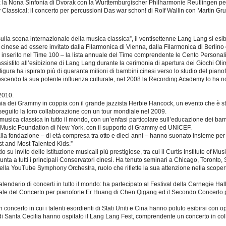
s; la Nona Sinfonia di Dvorak con la Wurttemburgischer Philharmonie Reutlingen per
Classical; il concerto per percussioni Das war schon! di Rolf Wallin con Martin Gr
 sulla scena internazionale della musica classica”, il ventisettenne Lang Lang si esi
ta cinese ad essere invitato dalla Filarmonica di Vienna, dalla Filarmonica di Berlin
 inserito nel Time 100 – la lista annuale del Time comprendente le Cento Personalit
ssistito all’esibizione di Lang Lang durante la cerimonia di apertura dei Giochi Oli
figura ha ispirato più di quaranta milioni di bambini cinesi verso lo studio del piano
scendo la sua potente influenza culturale, nel 2008 la Recording Academy lo ha n
2010.
ia dei Grammy in coppia con il grande jazzista Herbie Hancock, un evento che è stat
roseguito la loro collaborazione con un tour mondiale nel 2009.
musica classica in tutto il mondo, con un’enfasi particolare sull’educazione dei bam
al Music Foundation di New York, con il supporto di Grammy ed UNICEF.
lla fondazione – di età compresa tra otto e dieci anni – hanno suonato insieme per
st and Most Talented Kids.”
u invito delle istituzione musicali più prestigiose, tra cui il Curtis Institute of Musi
unta a tutti i principali Conservatori cinesi. Ha tenuto seminari a Chicago, Toront
ella YouTube Symphony Orchestra, ruolo che riflette la sua attenzione nella scopert
endario di concerti in tutto il mondo: ha partecipato al Festival della Carnegie Ha
ale del Concerto per pianoforte Er Huang di Chen Qigang ed il Secondo Concerto 
oncerto in cui i talenti esordienti di Stati Uniti e Cina hanno potuto esibirsi con op
i Santa Cecilia hanno ospitato il Lang Lang Fest, comprendente un concerto in coll