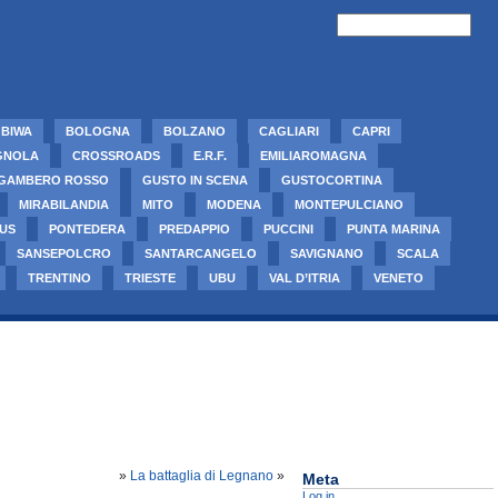
BIWA
BOLOGNA
BOLZANO
CAGLIARI
CAPRI
GNOLA
CROSSROADS
E.R.F.
EMILIAROMAGNA
GAMBERO ROSSO
GUSTO IN SCENA
GUSTOCORTINA
MIRABILANDIA
MITO
MODENA
MONTEPULCIANO
US
PONTEDERA
PREDAPPIO
PUCCINI
PUNTA MARINA
SANSEPOLCRO
SANTARCANGELO
SAVIGNANO
SCALA
TRENTINO
TRIESTE
UBU
VAL D’ITRIA
VENETO
»
La battaglia di Legnano
»
Meta
Log in