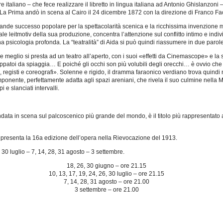
e italiano – che fece realizzare il libretto in lingua italiana ad Antonio Ghislanzoni
. La Prima andò in scena al Cairo il 24 dicembre 1872 con la direzione di Franco Fa
rande successo popolare per la spettacolarità scenica e la ricchissima invenzione m
quale leitmotiv della sua produzione, concentra l’attenzione sul conflitto intimo e ind
 psicologia profonda. La “teatralità” di Aida si può quindi riassumere in due paro
 meglio si presta ad un teatro all’aperto, con i suoi «effetti da Cinemascope» e la
atoi da spiaggia… E poiché gli occhi son più volubili degli orecchi… è ovvio che l
i, registi e coreografi». Solenne e rigido, il dramma faraonico verdiano trova quindi 
onente, perfettamente adatta agli spazi areniani, che rivela il suo culmine nella M
 e slanciati intervalli.
ndata in scena sul palcoscenico più grande del mondo, è il titolo più rappresentato
 presenta la 16a edizione dell’opera nella Rievocazione del 1913.
, 30 luglio – 7, 14, 28, 31 agosto – 3 settembre.
18, 26, 30 giugno – ore 21.15
10, 13, 17, 19, 24, 26, 30 luglio – ore 21.15
7, 14, 28, 31 agosto – ore 21.00
3 settembre – ore 21.00