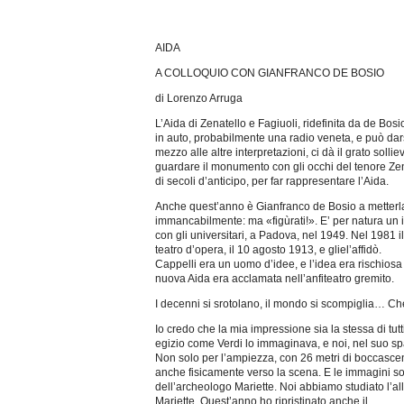
AIDA
A COLLOQUIO CON GIANFRANCO DE BOSIO
di Lorenzo Arruga
L’Aida di Zenatello e Fagiuoli, ridefinita da de Bos
in auto, probabilmente una radio veneta, e può dar
mezzo alle altre interpretazioni, ci dà il grato so
guardare il monumento con gli occhi del tenore Zen
di secoli d’anticipo, per far rappresentare l’Aida.
Anche quest’anno è Gianfranco de Bosio a metterla i
immancabilmente: ma «figùrati!». E’ per natura un i
con gli universitari, a Padova, nel 1949. Nel 1981 il
teatro d’opera, il 10 agosto 1913, e gliel’affidò.
Cappelli era un uomo d’idee, e l’idea era rischiosa 
nuova Aida era acclamata nell’anfiteatro gremito.
I decenni si srotolano, il mondo si scompiglia… Che
Io credo che la mia impressione sia la stessa di tu
egizio come Verdi lo immaginava, e noi, nel suo sp
Non solo per l’ampiezza, con 26 metri di boccascena 
anche fisicamente verso la scena. E le immagini son
dell’archeologo Mariette. Noi abbiamo studiato l’al
Mariette. Quest’anno ho ripristinato anche il