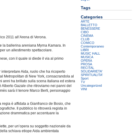
Tags
Categories
ARTE
BALLETTO
BENESSERE
CIBO
CINEMA
rico 2011 all’Arena di Verona.
CLUB
COMICO
le la ballerina areniana Myrna Kamara. In
Contemporaneo
LIBRI
 per un allestimento spettacolare.
MUSIC HALL
MUSICA
ese, con il quale si diede il via al primo
OPERA
PROSA
RECITAL
SOLIDARIETA'
r interpretare Aida, ruolo che ha ricoperto
SPIRITUALITA'
e al Metropolitan di New York, consacrandola al
Sport
anni ha brillato sulla scena italiana ed estera
TV
Uncategorized
 Alberto Gazale che ritroviamo nei panni del
VINI
damès sarà il tenore Marco Berti, personaggio
a regia è affidata a Gianfranco de Bosio, che
afiche. Il pubblico lo ritroverà regista in
ll’azione drammatica per accentuare la
riette, per un’opera su soggetto nazionale da
 della schiava etiope Aida ambientata