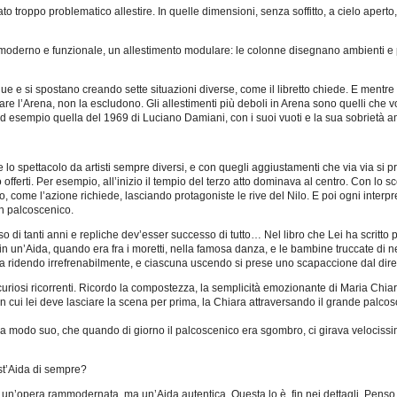
stato troppo problematico allestire. In quelle dimensioni, senza soffitto, a cielo aperto,
oderno e funzionale, un allestimento modulare: le colonne disegnano ambienti e p
ue e si spostano creando sette situazioni diverse, come il libretto chiede. E mentre 
e l’Arena, non la escludono. Gli allestimenti più deboli in Arena sono quelli che vo
: ad esempio quella del 1969 di Luciano Damiani, con i suoi vuoti e la sua sobrietà 
ere lo spettacolo da artisti sempre diversi, e con quegli aggiustamenti che via via 
o offerti. Per esempio, all’inizio il tempio del terzo atto dominava al centro. Con lo s
ato, come l’azione richiede, lasciando protagoniste le rive del Nilo. E poi ogni interp
 in palcoscenico.
o di tanti anni e repliche dev’esser successo di tutto… Nel libro che Lei ha scritto pe
in un’Aida, quando era fra i moretti, nella famosa danza, e le bambine truccate di n
ma ridendo irrefrenabilmente, e ciascuna uscendo si prese uno scapaccione dal dire
 curiosi ricorrenti. Ricordo la compostezza, la semplicità emozionante di Maria Chia
n cui lei deve lasciare la scena per prima, la Chiara attraversando il grande palcos
tto a modo suo, che quando di giorno il palcoscenico era sgombro, ci girava velociss
st’Aida di sempre?
n’opera rammodernata, ma un’Aida autentica. Questa lo è, fin nei dettagli. Penso a