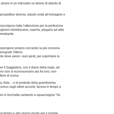
 alzare in un intervallo un telone di dipinto di
rospettive diverse, dando unità all’immagine e
raccolgono tutta l’attenzione per la perfezione
gliono mimetizzarla, coprirla, piegarla ad altre
ammaliante.
si propongono proprio cercando la più consona
cenografo Vittorio
rete deve avere i suoi gesti, per esprimere la
r Il Saggiatore, con il diario della regìa, ad
ero non si riconoscevano più fra loro, non
ttore di scena.
ra, Aida… e le proteste della grandissima
cenico sugli ultimi accordi, faceva in tempo a
imo in bicicletta cantando a squarciagola “Se
l tempo e allo spazio giusto per il grande