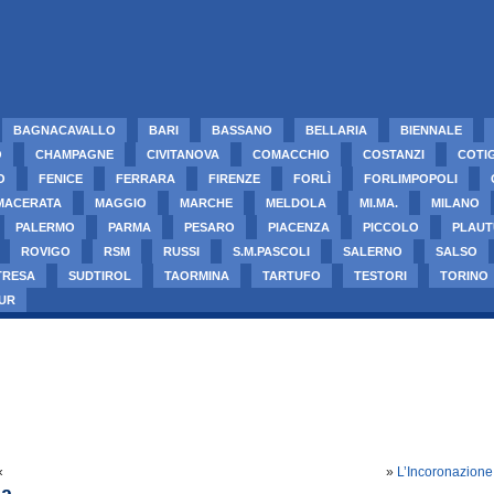
BAGNACAVALLO
BARI
BASSANO
BELLARIA
BIENNALE
O
CHAMPAGNE
CIVITANOVA
COMACCHIO
COSTANZI
COTI
O
FENICE
FERRARA
FIRENZE
FORLÌ
FORLIMPOPOLI
MACERATA
MAGGIO
MARCHE
MELDOLA
MI.MA.
MILANO
PALERMO
PARMA
PESARO
PIACENZA
PICCOLO
PLAUT
ROVIGO
RSM
RUSSI
S.M.PASCOLI
SALERNO
SALSO
TRESA
SUDTIROL
TAORMINA
TARTUFO
TESTORI
TORINO
UR
«
»
L’Incoronazione 