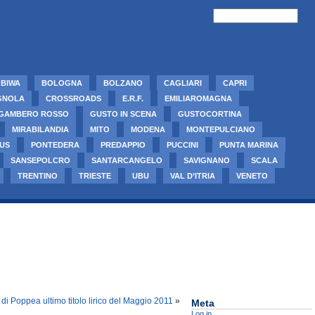
BIWA
BOLOGNA
BOLZANO
CAGLIARI
CAPRI
GNOLA
CROSSROADS
E.R.F.
EMILIAROMAGNA
GAMBERO ROSSO
GUSTO IN SCENA
GUSTOCORTINA
MIRABILANDIA
MITO
MODENA
MONTEPULCIANO
US
PONTEDERA
PREDAPPIO
PUCCINI
PUNTA MARINA
SANSEPOLCRO
SANTARCANGELO
SAVIGNANO
SCALA
TRENTINO
TRIESTE
UBU
VAL D’ITRIA
VENETO
di Poppea ultimo titolo lirico del Maggio 2011
»
Meta
Log in