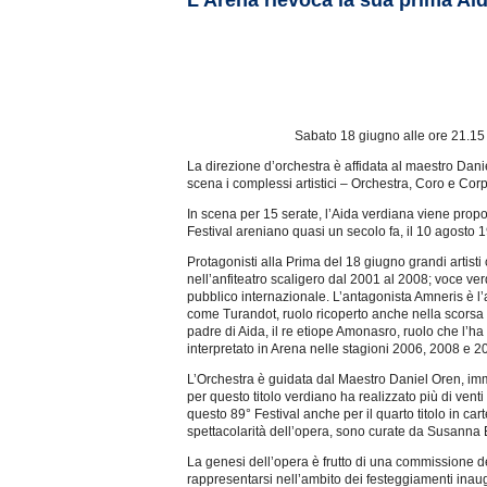
L’Arena rievoca la sua prima Ai
Sabato 18 giugno alle ore 21.15 v
La direzione d’orchestra è affidata al maestro Dan
scena i complessi artistici – Orchestra, Coro e Cor
In scena per 15 serate, l’Aida verdiana viene propost
Festival areniano quasi un secolo fa, il 10 agosto 
Protagonisti alla Prima del 18 giugno grandi artisti
nell’anfiteatro scaligero dal 2001 al 2008; voce ve
pubblico internazionale. L’antagonista Amneris è l
come Turandot, ruolo ricoperto anche nella scorsa 
padre di Aida, il re etiope Amonasro, ruolo che l’h
interpretato in Arena nelle stagioni 2006, 2008 e 2
L’Orchestra è guidata dal Maestro Daniel Oren, imma
per questo titolo verdiano ha realizzato più di vent
questo 89° Festival anche per il quarto titolo in c
spettacolarità dell’opera, sono curate da Susanna Eg
La genesi dell’opera è frutto di una commissione de
rappresentarsi nell’ambito dei festeggiamenti inau