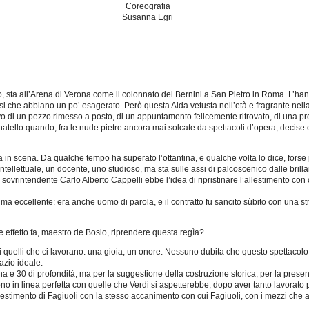
Coreografia
Susanna Egri
io, sta all’Arena di Verona come il colonnato del Bernini a San Pietro in Roma. L’han
si che abbiano un po’ esagerato. Però questa Aida vetusta nell’età e fragrante nell
llievo di un pezzo rimesso a posto, di un appuntamento felicemente ritrovato, di una
atello quando, fra le nude pietre ancora mai solcate da spettacoli d’opera, decise 
n scena. Da qualche tempo ha superato l’ottantina, e qualche volta lo dice, forse p
ntellettuale, un docente, uno studioso, ma sta sulle assi di palcoscenico dalle brill
 sovrintendente Carlo Alberto Cappelli ebbe l’idea di ripristinare l’allestimento con c
ma eccellente: era anche uomo di parola, e il contratto fu sancito sùbito con una str
 effetto fa, maestro de Bosio, riprendere questa regìa?
tti quelli che ci lavorano: una gioia, un onore. Nessuno dubita che questo spettacol
azio ideale.
e 30 di profondità, ma per la suggestione della costruzione storica, per la presenza d
o in linea perfetta con quelle che Verdi si aspetterebbe, dopo aver tanto lavorato 
lestimento di Fagiuoli con la stesso accanimento con cui Fagiuoli, con i mezzi che 