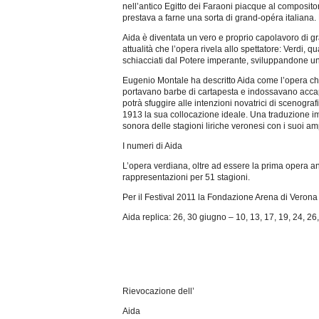
nell’antico Egitto dei Faraoni piacque al compositor
prestava a farne una sorta di grand-opéra italiana
Aida è diventata un vero e proprio capolavoro di g
attualità che l’opera rivela allo spettatore: Verdi, 
schiacciati dal Potere imperante, sviluppandone una
Eugenio Montale ha descritto Aida come l’opera che
portavano barbe di cartapesta e indossavano accapp
potrà sfuggire alle intenzioni novatrici di scenograf
1913 la sua collocazione ideale. Una traduzione imp
sonora delle stagioni liriche veronesi con i suoi ampi
I numeri di Aida
L’opera verdiana, oltre ad essere la prima opera a
rappresentazioni per 51 stagioni.
Per il Festival 2011 la Fondazione Arena di Verona
Aida replica: 26, 30 giugno – 10, 13, 17, 19, 24, 26
Rievocazione dell’
Aida