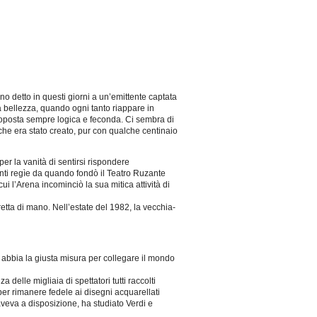
no detto in questi giorni a un’emittente captata
a bellezza, quando ogni tanto riappare in
 proposta sempre logica e feconda. Ci sembra di
che era stato creato, pur con qualche centinaio
er la vanità di sentirsi rispondere
anti regìe da quando fondò il Teatro Ruzante
ui l’Arena incominciò la sua mitica attività di
etta di mano. Nell’estate del 1982, la vecchia-
o abbia la giusta misura per collegare il mondo
elle migliaia di spettatori tutti raccolti
per rimanere fedele ai disegni acquarellati
aveva a disposizione, ha studiato Verdi e