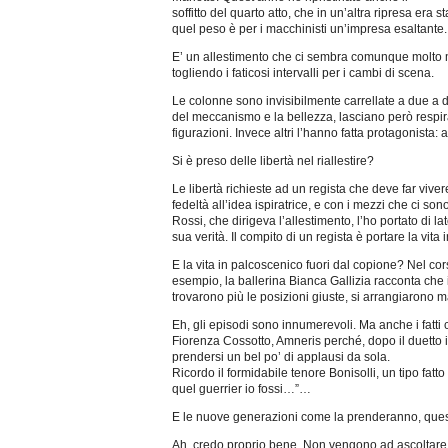
soffitto del quarto atto, che in un’altra ripresa era 
quel peso è per i macchinisti un’impresa esaltante.
E’ un allestimento che ci sembra comunque molto m
togliendo i faticosi intervalli per i cambi di scena.
Le colonne sono invisibilmente carrellate a due a d
del meccanismo e la bellezza, lasciano però respirar
figurazioni. Invece altri l’hanno fatta protagonista
Si è preso delle libertà nel riallestire?
Le libertà richieste ad un regista che deve far viv
fedeltà all’idea ispiratrice, e con i mezzi che ci son
Rossi, che dirigeva l’allestimento, l’ho portato di l
sua verità. Il compito di un regista è portare la vita
E la vita in palcoscenico fuori dal copione? Nel cors
esempio, la ballerina Bianca Gallizia racconta che 
trovarono più le posizioni giuste, si arrangiarono 
Eh, gli episodi sono innumerevoli. Ma anche i fatti
Fiorenza Cossotto, Amneris perché, dopo il duetto i
prendersi un bel po’ di applausi da sola.
Ricordo il formidabile tenore Bonisolli, un tipo fa
quel guerrier io fossi…”…
E le nuove generazioni come la prenderanno, que
Ah, credo proprio bene. Non vengono ad ascoltare u