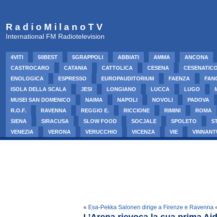
R a d i o M i l a n o T V
International FM Radiotelevision
4VITI
50BEST
5GRAPPOLI
ABBIATI
AMMA
ANCONA
CASTROCARO
CATANIA
CATTOLICA
CESENA
CESENATIC
ENOLOGICA
ESPRESSO
EUROPAUDITORIUM
FAENZA
FAN
ISOLA DELLA SCALA
JESI
LONGIANO
LUCCA
LUGO
MUSEI SAN DOMENICO
NAIMA
NAPOLI
NOVOLI
PADOVA
R.O.F.
RAVENNA
REGGIO E.
RICCIONE
RIMINI
ROMA
SIENA
SIRACUSA
SLOW FOOD
SOCJALE
SPOLETO
S
VENEZIA
VERONA
VERUCCHIO
VICENZA
VIE
VINNANT
«
Esa-Pekka Salonen dirige a Firenze e Ravenna