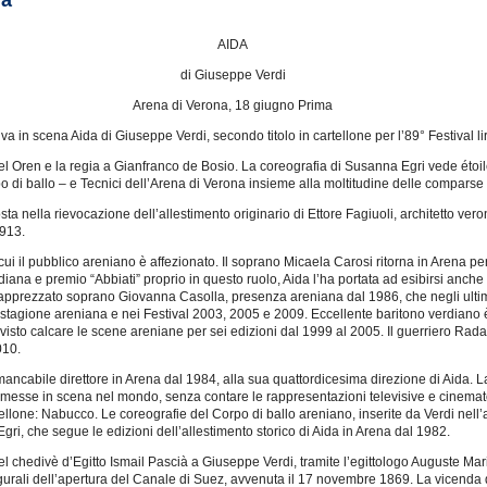
da
AIDA
di Giuseppe Verdi
Arena di Verona, 18 giugno Prima
a in scena Aida di Giuseppe Verdi, secondo titolo in cartellone per l’89° Festival li
iel Oren e la regia a Gianfranco de Bosio. La coreografia di Susanna Egri vede étoi
po di ballo – e Tecnici dell’Arena di Verona insieme alla moltitudine delle comparse
a nella rievocazione dell’allestimento originario di Ettore Fagiuoli, architetto veron
1913.
 cui il pubblico areniano è affezionato. Il soprano Micaela Carosi ritorna in Arena pe
rdiana e premio “Abbiati” proprio in questo ruolo, Aida l’ha portata ad esibirsi anch
’apprezzato soprano Giovanna Casolla, presenza areniana dal 1986, che negli ultimi 
stagione areniana e nei Festival 2003, 2005 e 2009. Eccellente baritono verdiano è
a visto calcare le scene areniane per sei edizioni dal 1999 al 2005. Il guerriero Ra
010.
ncabile direttore in Arena dal 1984, alla sua quattordicesima direzione di Aida. L
i messe in scena nel mondo, senza contare le rappresentazioni televisive e cinematogr
artellone: Nabucco. Le coreografie del Corpo di ballo areniano, inserite da Verdi ne
ri, che segue le edizioni dell’allestimento storico di Aida in Arena dal 1982.
l chedivè d’Egitto Ismail Pascià a Giuseppe Verdi, tramite l’egittologo Auguste Ma
gurali dell’apertura del Canale di Suez, avvenuta il 17 novembre 1869. La vicenda