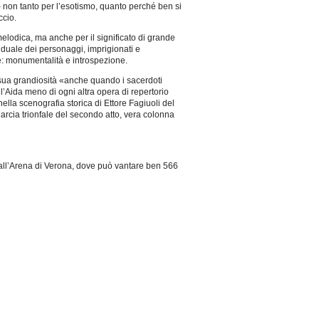
 – non tanto per l’esotismo, quanto perché ben si
ccio.
elodica, ma anche per il significato di grande
ividuale dei personaggi, imprigionati e
le: monumentalità e introspezione.
 sua grandiosità «anche quando i sacerdoti
’Aida meno di ogni altra opera di repertorio
nella scenografia storica di Ettore Fagiuoli del
arcia trionfale del secondo atto, vera colonna
 all’Arena di Verona, dove può vantare ben 566