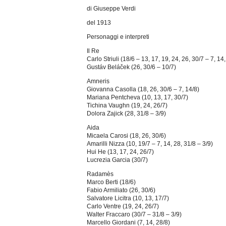
di Giuseppe Verdi
del 1913
Personaggi e interpreti
Il Re
Carlo Striuli (18/6 – 13, 17, 19, 24, 26, 30/7 – 7, 14,
Gustáv Beláček (26, 30/6 – 10/7)
Amneris
Giovanna Casolla (18, 26, 30/6 – 7, 14/8)
Mariana Pentcheva (10, 13, 17, 30/7)
Tichina Vaughn (19, 24, 26/7)
Dolora Zajick (28, 31/8 – 3/9)
Aida
Micaela Carosi (18, 26, 30/6)
Amarilli Nizza (10, 19/7 – 7, 14, 28, 31/8 – 3/9)
Hui He (13, 17, 24, 26/7)
Lucrezia Garcia (30/7)
Radamès
Marco Berti (18/6)
Fabio Armiliato (26, 30/6)
Salvatore Licitra (10, 13, 17/7)
Carlo Ventre (19, 24, 26/7)
Walter Fraccaro (30/7 – 31/8 – 3/9)
Marcello Giordani (7, 14, 28/8)