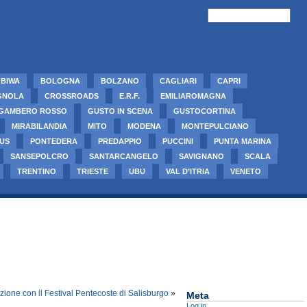
BIWA
BOLOGNA
BOLZANO
CAGLIARI
CAPRI
GNOLA
CROSSROADS
E.R.F.
EMILIAROMAGNA
GAMBERO ROSSO
GUSTO IN SCENA
GUSTOCORTINA
MIRABILANDIA
MITO
MODENA
MONTEPULCIANO
US
PONTEDERA
PREDAPPIO
PUCCINI
PUNTA MARINA
SANSEPOLCRO
SANTARCANGELO
SAVIGNANO
SCALA
TRENTINO
TRIESTE
UBU
VAL D’ITRIA
VENETO
zione con il Festival Pentecoste di Salisburgo
»
Meta
Log in