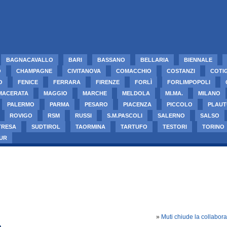
BAGNACAVALLO
BARI
BASSANO
BELLARIA
BIENNALE
O
CHAMPAGNE
CIVITANOVA
COMACCHIO
COSTANZI
COTI
O
FENICE
FERRARA
FIRENZE
FORLÌ
FORLIMPOPOLI
MACERATA
MAGGIO
MARCHE
MELDOLA
MI.MA.
MILANO
PALERMO
PARMA
PESARO
PIACENZA
PICCOLO
PLAUT
ROVIGO
RSM
RUSSI
S.M.PASCOLI
SALERNO
SALSO
TRESA
SUDTIROL
TAORMINA
TARTUFO
TESTORI
TORINO
UR
»
Muti chiude la collabora