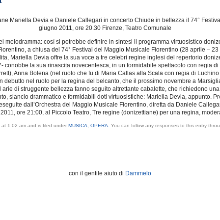
a
iane Mariella Devia e Daniele Callegari in concerto Chiude in bellezza il 74° Festi
giugno 2011, ore 20.30 Firenze, Teatro Comunale
l melodramma: così si potrebbe definire in sintesi il programma virtuosistico doniz
orentino, a chiusa del 74° Festival del Maggio Musicale Fiorentino (28 aprile – 23
a, Mariella Devia offre la sua voce a tre celebri regine inglesi del repertorio don
- conobbe la sua rinascita novecentesca, in un formidabile spettacolo con regia di
rrett), Anna Bolena (nel ruolo che fu di Maria Callas alla Scala con regia di Luchi
 debutto nel ruolo per la regina del belcanto, che il prossimo novembre a Marsiglia de
i ad arie di struggente bellezza fanno seguito altrettante cabalette, che richiedono u
o, slancio drammatico e formidabili doti virtuosistiche: Mariella Devia, appunto. Pre
li, eseguite dall’Orchestra del Maggio Musicale Fiorentino, diretta da Daniele Calle
, ore 21:00, al Piccolo Teatro, Tre regine (donizettiane) per una regina, modera
 at 1:02 am and is filed under
MUSICA
,
OPERA
. You can follow any responses to this entry thr
con il gentile aiuto di
Dammelo