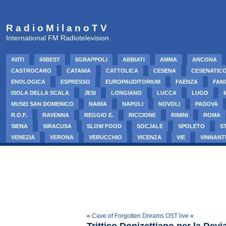
R a d i o M i l a n o T V
International FM Radiotelevision
4VITI
50BEST
5GRAPPOLI
ABBIATI
AMMA
ANCONA
CASTROCARO
CATANIA
CATTOLICA
CESENA
CESENATIC
ENOLOGICA
ESPRESSO
EUROPAUDITORIUM
FAENZA
FAN
ISOLA DELLA SCALA
JESI
LONGIANO
LUCCA
LUGO
MUSEI SAN DOMENICO
NAIMA
NAPOLI
NOVOLI
PADOVA
R.O.F.
RAVENNA
REGGIO E.
RICCIONE
RIMINI
ROMA
SIENA
SIRACUSA
SLOW FOOD
SOCJALE
SPOLETO
S
VENEZIA
VERONA
VERUCCHIO
VICENZA
VIE
VINNANT
«
Cave of Forgotten Dreams OST live
«