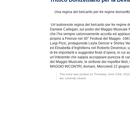
Trittico Donizettiano per la Devi
Una regina del belcanto per tre regine donizett
Un’autorevole regina del belcanto per tre regine de
Daniele Callegari, sul podio del Maggio Musicale Fi
che l’ha sempre calorosamente accolta ed applaudit
proprio a Firenze nel 30° Festival del Maggio -1967
Luigi Pizzi, protagoniste Leyla Gencer e Shirley Ve
ed Elisabetta d’Inghilterra nel Roberto Devereux, un
di tre importanti e suggestivi finali d’opera, in cu
un’interprete che sappia accoppiare purezza di cant
del Maggio Musicale, le sinfonie dei rispettivi tito
MAGGIO INCONTRI, domani, Mercoledì 22 giugno 2011
This entry was posted on Thursday, June 23rd, 2011
are currently closed.