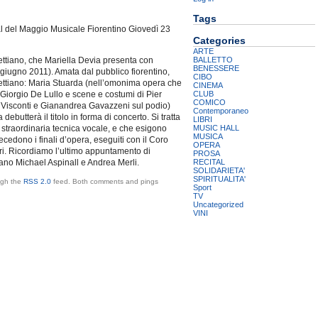
Tags
val del Maggio Musicale Fiorentino Giovedì 23
Categories
ARTE
BALLETTO
ettiano, che Mariella Devia presenta con
BENESSERE
 giugno 2011). Amata dal pubblico fiorentino,
CIBO
izettiano: Maria Stuarda (nell’omonima opera che
CINEMA
CLUB
 Giorgio De Lullo e scene e costumi di Pier
COMICO
no Visconti e Gianandrea Gavazzeni sul podio)
Contemporaneo
butterà il titolo in forma di concerto. Si tratta
LIBRI
MUSIC HALL
na straordinaria tecnica vocale, e che esigono
MUSICA
cedono i finali d’opera, eseguiti con il Coro
OPERA
gari. Ricordiamo l’ultimo appuntamento di
PROSA
RECITAL
no Michael Aspinall e Andrea Merli.
SOLIDARIETA'
SPIRITUALITA'
ough the
RSS 2.0
feed. Both comments and pings
Sport
TV
Uncategorized
VINI