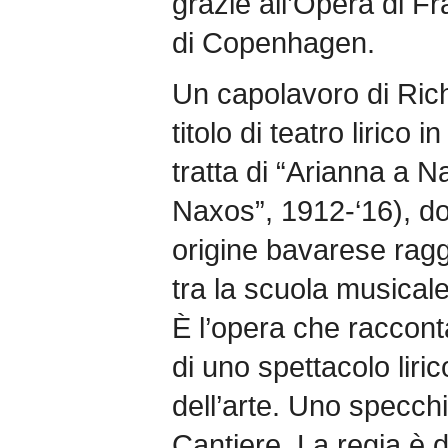
grazie all’Opera di Fr
di Copenhagen.
Un capolavoro di Rich
titolo di teatro lirico
tratta di “Arianna a N
Naxos”, 1912-‘16), do
origine bavarese raggiu
tra la scuola musicale
È l’opera che raccon
di uno spettacolo liri
dell’arte. Uno specchi
Cantiere. La regia è 