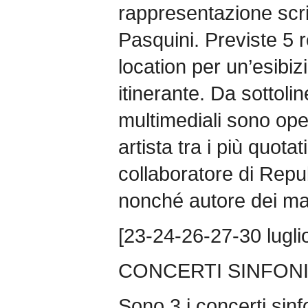
rappresentazione scrit
Pasquini. Previste 5 r
location per un’esibiz
itinerante. Da sottoli
multimediali sono op
artista tra i più quot
collaboratore di Rep
nonché autore dei man
[23-24-26-27-30 lugli
CONCERTI SINFONI
Sono 3 i concerti sinf