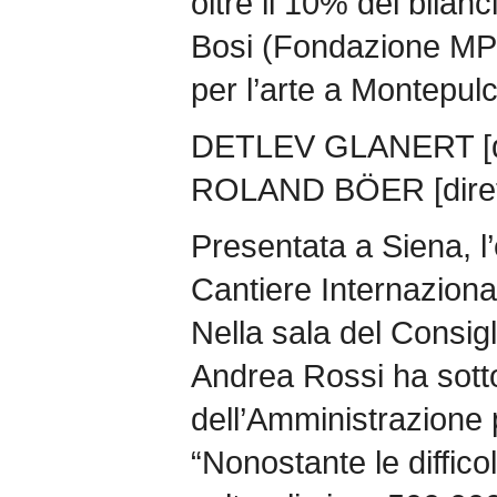
oltre il 10% del bilanc
Bosi (Fondazione MPS)
per l’arte a Montepul
DETLEV GLANERT [dire
ROLAND BÖER [dirett
Presentata a Siena, l
Cantiere Internaziona
Nella sala del Consigl
Andrea Rossi ha sotto
dell’Amministrazione p
“Nonostante le difficol