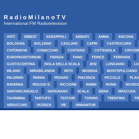
R a d i o M i l a n o T V
International FM Radiotelevision
4VITI
50BEST
5GRAPPOLI
ABBIATI
AMMA
ANCONA
BOLOGNA
BOLZANO
CAGLIARI
CAPRI
CASTROCARO
CIVITANOVA
COMACCHIO
COSTANZI
COTIGNOLA
CROSS
EUROPAUDITORIUM
FAENZA
FANO
FENICE
FERRARA
GUSTOCORTINA
ISOLA DELLA SCALA
JESI
LONGIANO
LU
MILANO
MIRABILANDIA
MITO
MODENA
MONTEPULCIANO
PALERMO
PARMA
PESARO
PIACENZA
PICCOLO
PLAU
RAVENNA
REGGIO E.
RICCIONE
RIMINI
ROMA
ROVIG
SANTARCANGELO
SAVIGNANO
SCALA
SIENA
SIRACUSA
TAORMINA
TARTUFO
TESTORI
TORINO
TRENTINO
TR
VERUCCHIO
VICENZA
VIE
VINNANTUR