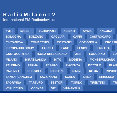
R a d i o M i l a n o T V
International FM Radiotelevision
4VITI
50BEST
5GRAPPOLI
ABBIATI
AMMA
ANCONA
BOLOGNA
BOLZANO
CAGLIARI
CAPRI
CASTROCARO
CIVITANOVA
COMACCHIO
COSTANZI
COTIGNOLA
CROSS
EUROPAUDITORIUM
FAENZA
FANO
FENICE
FERRARA
GUSTOCORTINA
ISOLA DELLA SCALA
JESI
LONGIANO
LU
MILANO
MIRABILANDIA
MITO
MODENA
MONTEPULCIANO
PALERMO
PARMA
PESARO
PIACENZA
PICCOLO
PLAU
RAVENNA
REGGIO E.
RICCIONE
RIMINI
ROMA
ROVIG
SANTARCANGELO
SAVIGNANO
SCALA
SIENA
SIRACUSA
TAORMINA
TARTUFO
TESTORI
TORINO
TRENTINO
TR
VERUCCHIO
VICENZA
VIE
VINNANTUR