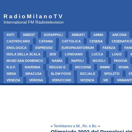
R a d i o M i l a n o T V
International FM Radiotelevision
4VITI
50BEST
5GRAPPOLI
ABBIATI
AMMA
ANCONA
CASTROCARO
CATANIA
CATTOLICA
CESENA
CESENATIC
ENOLOGICA
ESPRESSO
EUROPAUDITORIUM
FAENZA
FAN
ISOLA DELLA SCALA
JESI
LONGIANO
LUCCA
LUGO
MUSEI SAN DOMENICO
NAIMA
NAPOLI
NOVOLI
PADOVA
R.O.F.
RAVENNA
REGGIO E.
RICCIONE
RIMINI
ROMA
SIENA
SIRACUSA
SLOW FOOD
SOCJALE
SPOLETO
S
VENEZIA
VERONA
VERUCCHIO
VICENZA
VIE
VINNANT
«
Temirkanov a Mi., Rn. e Bo.
«