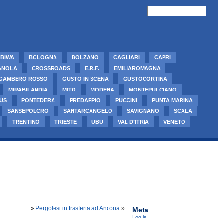
BIWA
BOLOGNA
BOLZANO
CAGLIARI
CAPRI
GNOLA
CROSSROADS
E.R.F.
EMILIAROMAGNA
GAMBERO ROSSO
GUSTO IN SCENA
GUSTOCORTINA
MIRABILANDIA
MITO
MODENA
MONTEPULCIANO
US
PONTEDERA
PREDAPPIO
PUCCINI
PUNTA MARINA
SANSEPOLCRO
SANTARCANGELO
SAVIGNANO
SCALA
TRENTINO
TRIESTE
UBU
VAL D’ITRIA
VENETO
»
Pergolesi in trasferta ad Ancona
»
Meta
Log in