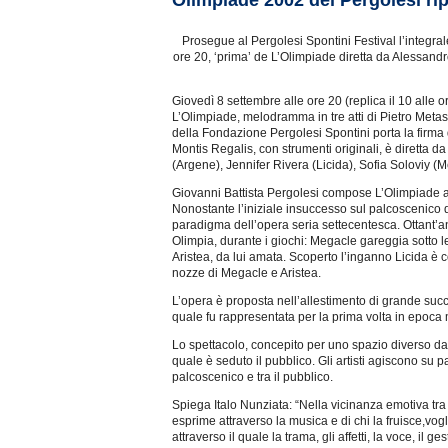
Olimpiade 2002 del Pergolesi rip
Prosegue al Pergolesi Spontini Festival l’integral
ore 20, ‘prima’ de L’Olimpiade diretta da Alessandr
Giovedì 8 settembre alle ore 20 (replica il 10 alle o
L’Olimpiade, melodramma in tre atti di Pietro Metas
della Fondazione Pergolesi Spontini porta la firma d
Montis Regalis, con strumenti originali, è diretta
(Argene), Jennifer Rivera (Licida), Sofia Soloviy (
Giovanni Battista Pergolesi compose L’Olimpiade a 
Nonostante l’iniziale insuccesso sul palcoscenico d
paradigma dell’opera seria settecentesca. Ottant’a
Olimpia, durante i giochi: Megacle gareggia sotto le 
Aristea, da lui amata. Scoperto l’inganno Licida è co
nozze di Megacle e Aristea.
L’opera è proposta nell’allestimento di grande suc
quale fu rappresentata per la prima volta in epoca
Lo spettacolo, concepito per uno spazio diverso da q
quale è seduto il pubblico. Gli artisti agiscono su p
palcoscenico e tra il pubblico.
Spiega Italo Nunziata: “Nella vicinanza emotiva tra 
esprime attraverso la musica e di chi la fruisce,vo
attraverso il quale la trama, gli affetti, la voce, i