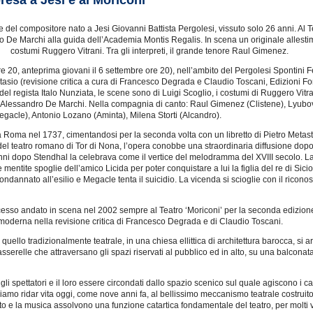
resa a Jesi e al Moriconi
e del compositore nato a Jesi Giovanni Battista Pergolesi, vissuto solo 26 anni. Al 
o De Marchi alla guida dell’Academia Montis Regalis. In scena un originale allestim
costumi Ruggero Vitrani. Tra gli interpreti, il grande tenore Raul Gimenez.
re 20, anteprima giovani il 6 settembre ore 20), nell’ambito del Pergolesi Spontini Fe
tasio (revisione critica a cura di Francesco Degrada e Claudio Toscani, Edizioni F
el regista Italo Nunziata, le scene sono di Luigi Scoglio, i costumi di Ruggero Vitra
 da Alessandro De Marchi. Nella compagnia di canto: Raul Gimenez (Clistene), Lyubo
Megacle), Antonio Lozano (Aminta), Milena Storti (Alcandro).
Roma nel 1737, cimentandosi per la seconda volta con un libretto di Pietro Metasta
el teatro romano di Tor di Nona, l’opera conobbe una straordinaria diffusione dopo l
nni dopo Stendhal la celebrava come il vertice del melodramma del XVIII secolo. La
mentite spoglie dell’amico Licida per poter conquistare a lui la figlia del re di Sicio
ndannato all’esilio e Megacle tenta il suicidio. La vicenda si scioglie con il riconos
cesso andato in scena nel 2002 sempre al Teatro ‘Moriconi’ per la seconda edizione 
 moderna nella revisione critica di Francesco Degrada e di Claudio Toscani.
uello tradizionalmente teatrale, in una chiesa ellittica di architettura barocca, si a
asserelle che attraversano gli spazi riservati al pubblico ed in alto, su una balconat
gli spettatori e il loro essere circondati dallo spazio scenico sul quale agiscono i 
gliamo ridar vita oggi, come nove anni fa, al bellissimo meccanismo teatrale costru
l gesto e la musica assolvono una funzione catartica fondamentale del teatro, per molti