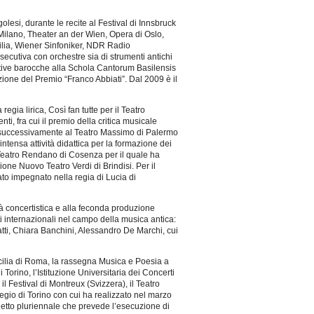
si, durante le recite al Festival di Innsbruck
 Milano, Theater an der Wien, Opera di Oslo,
lia, Wiener Sinfoniker, NDR Radio
secutiva con orchestre sia di strumenti antichi
tive barocche alla Schola Cantorum Basilensis
zione del Premio “Franco Abbiati”. Dal 2009 è il
gia lirica, Così fan tutte per il Teatro
i, fra cui il premio della critica musicale
 e successivamente al Teatro Massimo di Palermo
intensa attività didattica per la formazione dei
el Teatro Rendano di Cosenza per il quale ha
zione Nuovo Teatro Verdi di Brindisi. Per il
ato impegnato nella regia di Lucia di
 concertistica e alla feconda produzione
sti internazionali nel campo della musica antica:
ti, Chiara Banchini, Alessandro De Marchi, cui
Cecilia di Roma, la rassegna Musica e Poesia a
orino, l’Istituzione Universitaria dei Concerti
il Festival di Montreux (Svizzera), il Teatro
egio di Torino con cui ha realizzato nel marzo
getto pluriennale che prevede l’esecuzione di