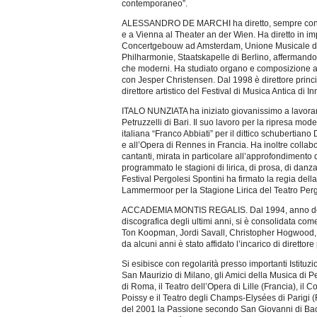
contemporaneo”.
ALESSANDRO DE MARCHI ha diretto, sempre con l’Aca
e a Vienna al Theater an der Wien. Ha diretto in im
Concertgebouw ad Amsterdam, Unione Musicale di T
Philharmonie, Staatskapelle di Berlino, affermandosi
che moderni. Ha studiato organo e composizione a
con Jesper Christensen. Dal 1998 è direttore princi
direttore artistico del Festival di Musica Antica di I
ITALO NUNZIATA ha iniziato giovanissimo a lavorare in
Petruzzelli di Bari. Il suo lavoro per la ripresa mo
italiana “Franco Abbiati” per il dittico schuberti
e all’Opera di Rennes in Francia. Ha inoltre collabor
cantanti, mirata in particolare all’approfondimento 
programmato le stagioni di lirica, di prosa, di danza
Festival Pergolesi Spontini ha firmato la regia del
Lammermoor per la Stagione Lirica del Teatro Pergo
ACCADEMIA MONTIS REGALIS. Dal 1994, anno della su
discografica degli ultimi anni, si è consolidata com
Ton Koopman, Jordi Savall, Christopher Hogwood, R
da alcuni anni è stato affidato l’incarico di direttore
Si esibisce con regolarità presso importanti Istitu
San Maurizio di Milano, gli Amici della Musica di P
di Roma, il Teatro dell’Opera di Lille (Francia), il 
Poissy e il Teatro degli Champs-Elysées di Parigi 
del 2001 la Passione secondo San Giovanni di Bach,