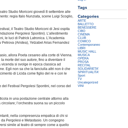
Tags
Teatro Studio Moriconi giovedì 8 settembre alle
Categories
ento: regia Italo Nunziata, scene Luigi Scoglio,
ARTE
BALLETTO
BENESSERE
stival, il Teatro Studio Moriconi di Jesi ospita
CIBO
ondazione Pergolesi Spontini). L’allestimento
CINEMA
CLUB
ni, le luci di Patrick Latronica. L’Academia
COMICO
v Petrova (Aristea), Yetzabel Arias Fernandez
Contemporaneo
LIBRI
MUSIC HALL
MUSICA
sio, allora Poeta cesareo alla corte di Vienna.
OPERA
a morte del suo autore, fino a diventare il
PROSA
 vicenda si svolge in epoca classica ad
RECITAL
SOLIDARIETA'
ne. Egli non sa che la fanciulla altri non è che
SPIRITUALITA'
cimento di Licida come figlio del re e con le
Sport
TV
Uncategorized
VINI
del Festival Pergolesi Spontini, nel corso del
rticola in una postazione centrale attorno alla
a circolare; l’orchestra suona su un piccolo
cantanti, nella compresenza empatica di chi si
ito da Pergolesi e Metastasio. Un congegno
 versi simile al teatro di sempre come a quello