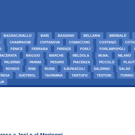
BAGNACAVALLO
BARI
BASSANO
BELLARIA
BIENNALE
O
CHAMPAGNE
CIVITANOVA
COMACCHIO
COSTANZI
COTI
O
FENICE
FERRARA
FIRENZE
FORLÌ
FORLIMPOPOLI
MACERATA
MAGGIO
MARCHE
MELDOLA
MI.MA.
MILANO
PALERMO
PARMA
PESARO
PIACENZA
PICCOLO
PLAUT
ROVIGO
RSM
RUSSI
S.M.PASCOLI
SALERNO
SALSO
TRESA
SUDTIROL
TAORMINA
TARTUFO
TESTORI
TORINO
UR