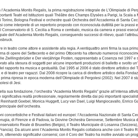
demia Montis Regalis, la prima registrazione integrale de L’Olimpiade di Pergole
portanti Teatri ed Istituzioni quali Théâtre des Champs Elysées a Parigi, la Scala a
orino, Bologna Festival e orchestre quali Orchestra dell’Accademia di Santa Ceci
 come interprete di un repertorio proposto con riconosciuta duttilità per la prassi e
l Conservatorio di S. Cecilia a Roma e cembalo, musica da camera e prassi esecu
pale dell’Academia Montis Regalis, conseguendo successi di rilievo, quali l’attribu
nnsbruck.
 teatro come attore e assistente alla regia. A ventiquattro anni firma la sua prima re
derna di opere del Settecento e del primo Ottocento ha ottenuto numerosi riconosciment
ano Die Zwillingsbrüder e Der vierjährige Posten, rappresentato a Cosenza nel 1997
ato alla stesura di soggetti per alcune importanti produzioni di balletto e svolto un’
del rapporto tra musica e gestualità. Dal 1995 al 2006 è stato direttore artistico d
 e di teatro per ragazzi. Dal 2008 ricopre la carica di direttore artistico della Fonda
la prima ripresa in epoca moderna dell’Olimpiade di Pergolesi (2002). Nel 2007 è st
lesi di Jesi.
a fondazione, l’orchestra “Academia Montis Regalis” grazie all’intensa attività
e significativa realtà professionale, regolarmente diretta dai più importanti speciali
einhardt Goebel, Monica Huggett, Lucy van Dael, Luigi Mangiocavallo, Enrico Gat
 principale dell’orchestra.
zioni concertistiche e Festival italiani ed europei: l’Accademia Nazionale di Santa 
erugia, di Firenze e di Padova, la Giovine Orchestra Genovese, Settembre Musica di T
Conservatorio Reale di Bruxelles (Belgio), il Teatro Municipale di Losanna (Svizzera), 
(Francia). Da alcuni anni l’Academia Montis Regalis collabora anche con il Teatro R
 ottenendo significativi consensi; con il Coro del Teatro ha inoltre avviato un pro