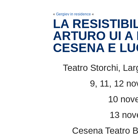
«
Gergiev in residence
«
LA RESISTIBI
ARTURO UI A
CESENA E L
Teatro Storchi, La
9, 11, 12 n
10 nov
13 nov
Cesena Teatro Bo