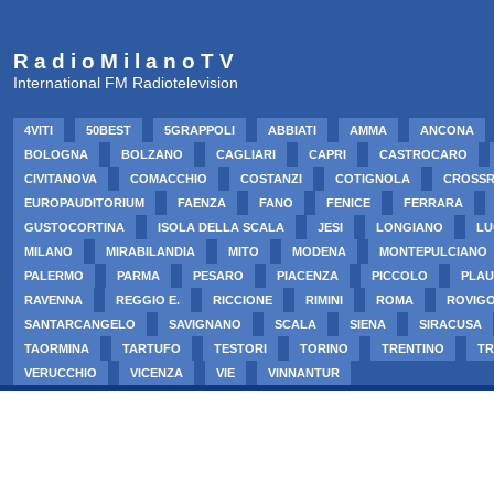
R a d i o M i l a n o T V
International FM Radiotelevision
4VITI
50BEST
5GRAPPOLI
ABBIATI
AMMA
ANCONA
BOLOGNA
BOLZANO
CAGLIARI
CAPRI
CASTROCARO
CIVITANOVA
COMACCHIO
COSTANZI
COTIGNOLA
CROSS
EUROPAUDITORIUM
FAENZA
FANO
FENICE
FERRARA
GUSTOCORTINA
ISOLA DELLA SCALA
JESI
LONGIANO
LU
MILANO
MIRABILANDIA
MITO
MODENA
MONTEPULCIANO
PALERMO
PARMA
PESARO
PIACENZA
PICCOLO
PLAU
RAVENNA
REGGIO E.
RICCIONE
RIMINI
ROMA
ROVIG
SANTARCANGELO
SAVIGNANO
SCALA
SIENA
SIRACUSA
TAORMINA
TARTUFO
TESTORI
TORINO
TRENTINO
TR
VERUCCHIO
VICENZA
VIE
VINNANTUR