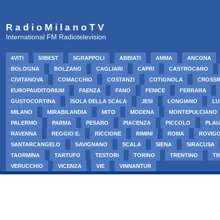
R a d i o M i l a n o T V
International FM Radiotelevision
4VITI
50BEST
5GRAPPOLI
ABBIATI
AMMA
ANCONA
BOLOGNA
BOLZANO
CAGLIARI
CAPRI
CASTROCARO
CIVITANOVA
COMACCHIO
COSTANZI
COTIGNOLA
CROSS
EUROPAUDITORIUM
FAENZA
FANO
FENICE
FERRARA
GUSTOCORTINA
ISOLA DELLA SCALA
JESI
LONGIANO
LU
MILANO
MIRABILANDIA
MITO
MODENA
MONTEPULCIANO
PALERMO
PARMA
PESARO
PIACENZA
PICCOLO
PLAU
RAVENNA
REGGIO E.
RICCIONE
RIMINI
ROMA
ROVIG
SANTARCANGELO
SAVIGNANO
SCALA
SIENA
SIRACUSA
TAORMINA
TARTUFO
TESTORI
TORINO
TRENTINO
TR
VERUCCHIO
VICENZA
VIE
VINNANTUR