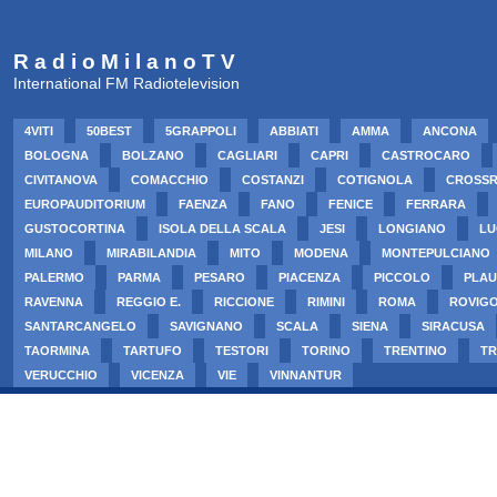
R a d i o M i l a n o T V
International FM Radiotelevision
4VITI
50BEST
5GRAPPOLI
ABBIATI
AMMA
ANCONA
BOLOGNA
BOLZANO
CAGLIARI
CAPRI
CASTROCARO
CIVITANOVA
COMACCHIO
COSTANZI
COTIGNOLA
CROSS
EUROPAUDITORIUM
FAENZA
FANO
FENICE
FERRARA
GUSTOCORTINA
ISOLA DELLA SCALA
JESI
LONGIANO
LU
MILANO
MIRABILANDIA
MITO
MODENA
MONTEPULCIANO
PALERMO
PARMA
PESARO
PIACENZA
PICCOLO
PLAU
RAVENNA
REGGIO E.
RICCIONE
RIMINI
ROMA
ROVIG
SANTARCANGELO
SAVIGNANO
SCALA
SIENA
SIRACUSA
TAORMINA
TARTUFO
TESTORI
TORINO
TRENTINO
TR
VERUCCHIO
VICENZA
VIE
VINNANTUR