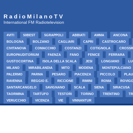
R a d i o M i l a n o T V
International FM Radiotelevision
4VITI
50BEST
5GRAPPOLI
ABBIATI
AMMA
ANCONA
BOLOGNA
BOLZANO
CAGLIARI
CAPRI
CASTROCARO
CIVITANOVA
COMACCHIO
COSTANZI
COTIGNOLA
CROSS
EUROPAUDITORIUM
FAENZA
FANO
FENICE
FERRARA
GUSTOCORTINA
ISOLA DELLA SCALA
JESI
LONGIANO
LU
MILANO
MIRABILANDIA
MITO
MODENA
MONTEPULCIANO
PALERMO
PARMA
PESARO
PIACENZA
PICCOLO
PLAU
RAVENNA
REGGIO E.
RICCIONE
RIMINI
ROMA
ROVIG
SANTARCANGELO
SAVIGNANO
SCALA
SIENA
SIRACUSA
TAORMINA
TARTUFO
TESTORI
TORINO
TRENTINO
TR
VERUCCHIO
VICENZA
VIE
VINNANTUR