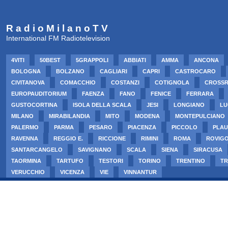
R a d i o M i l a n o T V
International FM Radiotelevision
4VITI
50BEST
5GRAPPOLI
ABBIATI
AMMA
ANCONA
BOLOGNA
BOLZANO
CAGLIARI
CAPRI
CASTROCARO
CIVITANOVA
COMACCHIO
COSTANZI
COTIGNOLA
CROSS
EUROPAUDITORIUM
FAENZA
FANO
FENICE
FERRARA
GUSTOCORTINA
ISOLA DELLA SCALA
JESI
LONGIANO
LU
MILANO
MIRABILANDIA
MITO
MODENA
MONTEPULCIANO
PALERMO
PARMA
PESARO
PIACENZA
PICCOLO
PLAU
RAVENNA
REGGIO E.
RICCIONE
RIMINI
ROMA
ROVIG
SANTARCANGELO
SAVIGNANO
SCALA
SIENA
SIRACUSA
TAORMINA
TARTUFO
TESTORI
TORINO
TRENTINO
TR
VERUCCHIO
VICENZA
VIE
VINNANTUR