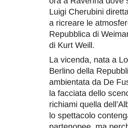
ora a Ravenna dove s
Luigi Cherubini dirett
a ricreare le atmosfe
Repubblica di Weimar 
di Kurt Weill.
La vicenda, nata a Lo
Berlino della Repubbl
ambientata da De Fus
la facciata dello scen
richiami quella dell’A
lo spettacolo conteng
partenopee, ma perch