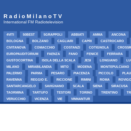
R a d i o M i l a n o T V
International FM Radiotelevision
4VITI
50BEST
5GRAPPOLI
ABBIATI
AMMA
ANCONA
BOLOGNA
BOLZANO
CAGLIARI
CAPRI
CASTROCARO
CIVITANOVA
COMACCHIO
COSTANZI
COTIGNOLA
CROSS
EUROPAUDITORIUM
FAENZA
FANO
FENICE
FERRARA
GUSTOCORTINA
ISOLA DELLA SCALA
JESI
LONGIANO
LU
MILANO
MIRABILANDIA
MITO
MODENA
MONTEPULCIANO
PALERMO
PARMA
PESARO
PIACENZA
PICCOLO
PLAU
RAVENNA
REGGIO E.
RICCIONE
RIMINI
ROMA
ROVIG
SANTARCANGELO
SAVIGNANO
SCALA
SIENA
SIRACUSA
TAORMINA
TARTUFO
TESTORI
TORINO
TRENTINO
TR
VERUCCHIO
VICENZA
VIE
VINNANTUR