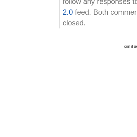
follow any responses t
2.0
feed. Both comment
closed.
con il g