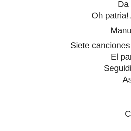
Da 
Oh patria!…
Manue
Siete canciones
El p
Seguidi
As
C