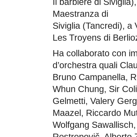
Il barbiere di Siviglia
Maestranza di
Siviglia (Tancredi), a
Les Troyens di Berlioz
Ha collaborato con imp
d’orchestra quali Cla
Bruno Campanella, Ri
Whun Chung, Sir Coli
Gelmetti, Valery Gerg
Maazel, Riccardo Mut
Wolfgang Sawallisch, 
Rostropovič, Alberto