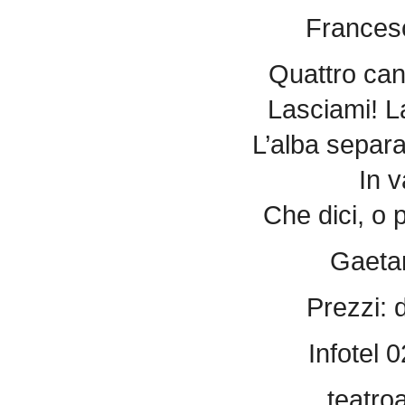
Francesc
Quattro can
Lasciami! La
L’alba separa
In v
Che dici, o 
Gaetan
Prezzi: 
Infotel 
teatro