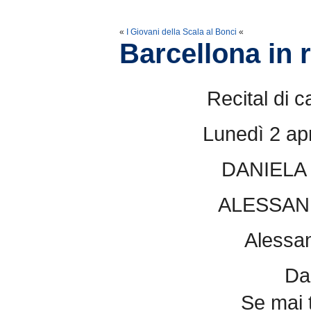
«
I Giovani della Scala al Bonci
«
Barcellona in r
Recital di 
Lunedì 2 apr
DANIELA
ALESSAN
Alessan
Da
Se mai t