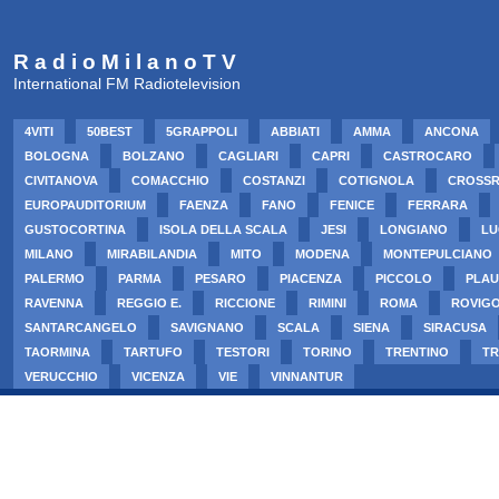
R a d i o M i l a n o T V
International FM Radiotelevision
4VITI
50BEST
5GRAPPOLI
ABBIATI
AMMA
ANCONA
BOLOGNA
BOLZANO
CAGLIARI
CAPRI
CASTROCARO
CIVITANOVA
COMACCHIO
COSTANZI
COTIGNOLA
CROSS
EUROPAUDITORIUM
FAENZA
FANO
FENICE
FERRARA
GUSTOCORTINA
ISOLA DELLA SCALA
JESI
LONGIANO
LU
MILANO
MIRABILANDIA
MITO
MODENA
MONTEPULCIANO
PALERMO
PARMA
PESARO
PIACENZA
PICCOLO
PLAU
RAVENNA
REGGIO E.
RICCIONE
RIMINI
ROMA
ROVIG
SANTARCANGELO
SAVIGNANO
SCALA
SIENA
SIRACUSA
TAORMINA
TARTUFO
TESTORI
TORINO
TRENTINO
TR
VERUCCHIO
VICENZA
VIE
VINNANTUR