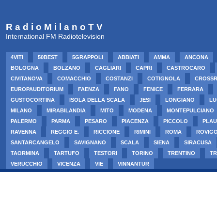
R a d i o M i l a n o T V
International FM Radiotelevision
4VITI
50BEST
5GRAPPOLI
ABBIATI
AMMA
ANCONA
BOLOGNA
BOLZANO
CAGLIARI
CAPRI
CASTROCARO
CIVITANOVA
COMACCHIO
COSTANZI
COTIGNOLA
CROSS
EUROPAUDITORIUM
FAENZA
FANO
FENICE
FERRARA
GUSTOCORTINA
ISOLA DELLA SCALA
JESI
LONGIANO
LU
MILANO
MIRABILANDIA
MITO
MODENA
MONTEPULCIANO
PALERMO
PARMA
PESARO
PIACENZA
PICCOLO
PLAU
RAVENNA
REGGIO E.
RICCIONE
RIMINI
ROMA
ROVIG
SANTARCANGELO
SAVIGNANO
SCALA
SIENA
SIRACUSA
TAORMINA
TARTUFO
TESTORI
TORINO
TRENTINO
TR
VERUCCHIO
VICENZA
VIE
VINNANTUR