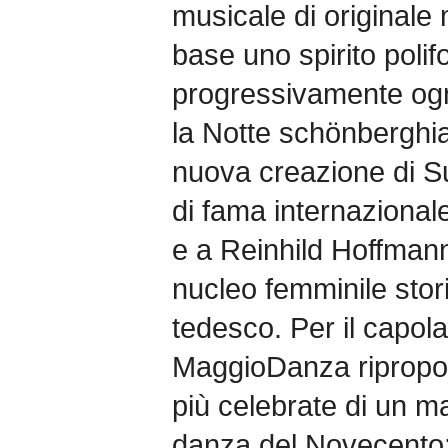
musicale di originale 
base uno spirito poli
progressivamente ogn
la Notte schönberghi
nuova creazione di S
di fama internaziona
e a Reinhild Hoffman
nucleo femminile stor
tedesco. Per il capol
MaggioDanza ripropon
più celebrate di un m
danza del Novecento