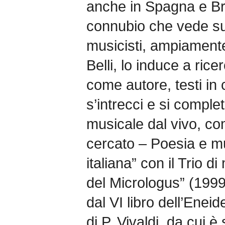
anche in Spagna e Bras
connubio che vede sul
musicisti, ampiament
Belli, lo induce a ric
come autore, testi in c
s’intrecci e si comple
musicale dal vivo, c
cercato – Poesia e m
italiana” con il Trio d
del Micrologus” (199
dal VI libro dell’Enei
di P. Vivaldi, da cui è 