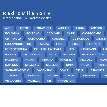
R a d i o M i l a n o T V
International FM Radiotelevision
4VITI
50BEST
5GRAPPOLI
ABBIATI
AMMA
ANCONA
BOLOGNA
BOLZANO
CAGLIARI
CAPRI
CASTROCARO
CIVITANOVA
COMACCHIO
COSTANZI
COTIGNOLA
CROSS
EUROPAUDITORIUM
FAENZA
FANO
FENICE
FERRARA
GUSTOCORTINA
ISOLA DELLA SCALA
JESI
LONGIANO
LU
MILANO
MIRABILANDIA
MITO
MODENA
MONTEPULCIANO
PALERMO
PARMA
PESARO
PIACENZA
PICCOLO
PLAU
RAVENNA
REGGIO E.
RICCIONE
RIMINI
ROMA
ROVIG
SANTARCANGELO
SAVIGNANO
SCALA
SIENA
SIRACUSA
TAORMINA
TARTUFO
TESTORI
TORINO
TRENTINO
TR
VERUCCHIO
VICENZA
VIE
VINNANTUR