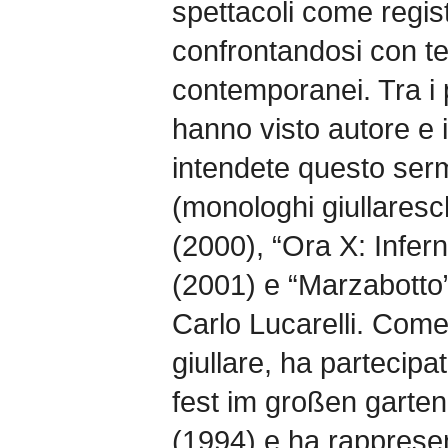
spettacoli come regist
confrontandosi con tes
contemporanei. Tra i 
hanno visto autore e i
intendete questo ser
(monologhi giullaresc
(2000), “Ora X: Infer
(2001) e “Marzabotto”
Carlo Lucarelli. Com
giullare, ha partecipa
fest im großen garte
(1994) e ha rappresent