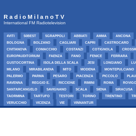
R a d i o M i l a n o T V
International FM Radiotelevision
4VITI
50BEST
5GRAPPOLI
ABBIATI
AMMA
ANCONA
BOLOGNA
BOLZANO
CAGLIARI
CAPRI
CASTROCARO
CIVITANOVA
COMACCHIO
COSTANZI
COTIGNOLA
CROSS
EUROPAUDITORIUM
FAENZA
FANO
FENICE
FERRARA
GUSTOCORTINA
ISOLA DELLA SCALA
JESI
LONGIANO
LU
MILANO
MIRABILANDIA
MITO
MODENA
MONTEPULCIANO
PALERMO
PARMA
PESARO
PIACENZA
PICCOLO
PLAU
RAVENNA
REGGIO E.
RICCIONE
RIMINI
ROMA
ROVIG
SANTARCANGELO
SAVIGNANO
SCALA
SIENA
SIRACUSA
TAORMINA
TARTUFO
TESTORI
TORINO
TRENTINO
TR
VERUCCHIO
VICENZA
VIE
VINNANTUR