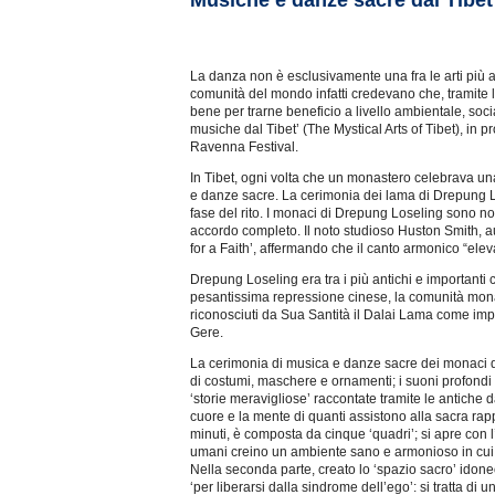
Musiche e danze sacre dal Tibet
La danza non è esclusivamente una fra le arti più an
comunità del mondo infatti credevano che, tramite l
bene per trarne beneficio a livello ambientale, so
musiche dal Tibet’ (The Mystical Arts of Tibet), in pro
Ravenna Festival.
In Tibet, ogni volta che un monastero celebrava una f
e danze sacre. La cerimonia dei lama di Drepung Los
fase del rito. I monaci di Drepung Loseling sono no
accordo completo. Il noto studioso Huston Smith, a
for a Faith’, affermando che il canto armonico “eleva
Drepung Loseling era tra i più antichi e importanti
pesantissima repressione cinese, la comunità monast
riconosciuti da Sua Santità il Dalai Lama come impo
Gere.
La cerimonia di musica e danze sacre dei monaci d
di costumi, maschere e ornamenti; i suoni profondi 
‘storie meravigliose’ raccontate tramite le antiche
cuore e la mente di quanti assistono alla sacra rapp
minuti, è composta da cinque ‘quadri’; si apre con l
umani creino un ambiente sano e armonioso in cui tu
Nella seconda parte, creato lo ‘spazio sacro’ idoneo
‘per liberarsi dalla sindrome dell’ego’: si tratta di 