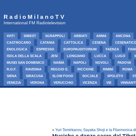
R a d i o M i l a n o T V
International FM Radiotelevision
4VITI
50BEST
5GRAPPOLI
ABBIATI
AMMA
ANCONA
CASTROCARO
CATANIA
CATTOLICA
CESENA
CESENATIC
ENOLOGICA
ESPRESSO
EUROPAUDITORIUM
FAENZA
FAN
ISOLA DELLA SCALA
JESI
LONGIANO
LUCCA
LUGO
MUSEI SAN DOMENICO
NAIMA
NAPOLI
NOVOLI
PADOVA
R.O.F.
RAVENNA
REGGIO E.
RICCIONE
RIMINI
ROMA
SIENA
SIRACUSA
SLOW FOOD
SOCJALE
SPOLETO
S
VENEZIA
VERONA
VERUCCHIO
VICENZA
VIE
VINNANT
«
Yuri Temirkanov, Sayaka Shoji e la Filarmonica d