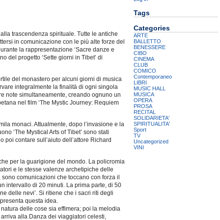
Tags
Categories
alla trascendenza spirituale. Tutte le antiche
ARTE
BALLETTO
tersi in comunicazione con le più alte forze del
BENESSERE
 durante la rappresentazione ‘Sacre danze e
CIBO
no del progetto ‘Sette giorni in Tibet’ di
CINEMA
CLUB
COMICO
Contemporaneo
cortile del monastero per alcuni giorni di musica
LIBRI
are integralmente la finalità di ogni singola
MUSIC HALL
MUSICA
no tre note simultaneamente, creando ognuno un
OPERA
ibetana nel film ‘The Mystic Journey: Requiem
PROSA
RECITAL
SOLIDARIETA'
SPIRITUALITA'
mila monaci. Attualmente, dopo l’invasione e la
Sport
no ‘The Mystical Arts of Tibet’ sono stati
TV
 poi contare sull’aiuto dell’attore Richard
Uncategorized
VINI
che per la guarigione del mondo. La policromia
tori e le stesse valenze archetipiche delle
’, sono comunicazioni che toccano con forza il
 intervallo di 20 minuti. La prima parte, di 50
elle nevi’. Si ritiene che i sacri riti degli
appresenta questa idea.
 natura delle cose sia effimera; poi la melodia
 arriva alla Danza dei viaggiatori celesti,