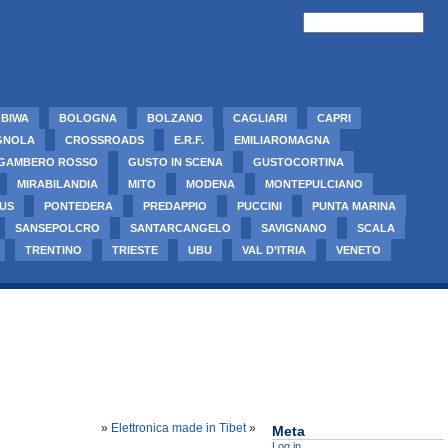
BIWA
BOLOGNA
BOLZANO
CAGLIARI
CAPRI
GNOLA
CROSSROADS
E.R.F.
EMILIAROMAGNA
GAMBERO ROSSO
GUSTO IN SCENA
GUSTOCORTINA
MIRABILANDIA
MITO
MODENA
MONTEPULCIANO
US
PONTEDERA
PREDAPPIO
PUCCINI
PUNTA MARINA
SANSEPOLCRO
SANTARCANGELO
SAVIGNANO
SCALA
TRENTINO
TRIESTE
UBU
VAL D’ITRIA
VENETO
»
Elettronica made in Tibet
»
Meta
Log in