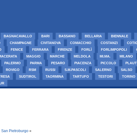
BAGNACAVALLO
BARI
BASSANO
BELLARIA
BIENNALE
O
CHAMPAGNE
CIVITANOVA
COMACCHIO
COSTANZI
COTI
O
FENICE
FERRARA
FIRENZE
FORLÌ
FORLIMPOPOLI
MACERATA
MAGGIO
MARCHE
MELDOLA
MI.MA.
MILANO
PALERMO
PARMA
PESARO
PIACENZA
PICCOLO
PLAUT
ROVIGO
RSM
RUSSI
S.M.PASCOLI
SALERNO
SALSO
TRESA
SUDTIROL
TAORMINA
TARTUFO
TESTORI
TORINO
UR
i San Pietroburgo
«