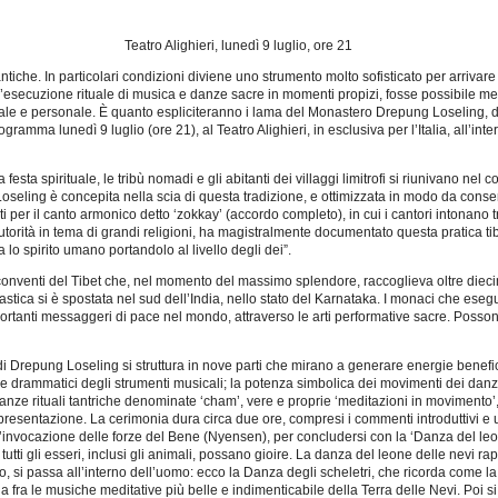
Teatro Alighieri, lunedì 9 luglio, ore 21
tiche. In particolari condizioni diviene uno strumento molto sofisticato per arrivare 
’esecuzione rituale di musica e danze sacre in momenti propizi, fosse possibile met
ciale e personale. È quanto espliciteranno i lama del Monastero Drepung Loseling,
gramma lunedì 9 luglio (ore 21), al Teatro Alighieri, in esclusiva per l’Italia, all’inter
esta spirituale, le tribù nomadi e gli abitanti dei villaggi limitrofi si riunivano nel 
eling è concepita nella scia di questa tradizione, e ottimizzata in modo da conserv
ti per il canto armonico detto ‘zokkay’ (accordo completo), in cui i cantori intona
utorità in tema di grandi religioni, ha magistralmente documentato questa pratica t
 lo spirito umano portandolo al livello degli dei”.
 conventi del Tibet che, nel momento del massimo splendore, raccoglieva oltre dieci
ica si è spostata nel sud dell’India, nello stato del Karnataka. I monaci che eseguo
rtanti messaggeri di pace nel mondo, attraverso le arti performative sacre. Possono
i Drepung Loseling si struttura in nove parti che mirano a generare energie benefi
e drammatici degli strumenti musicali; la potenza simbolica dei movimenti dei danza
 danze rituali tantriche denominate ‘cham’, vere e proprie ‘meditazioni in movimento
resentazione. La cerimonia dura circa due ore, compresi i commenti introduttivi e un
’invocazione delle forze del Bene (Nyensen), per concludersi con la ‘Danza del leone d
tti gli esseri, inclusi gli animali, possano gioire. La danza del leone delle nevi r
, si passa all’interno dell’uomo: ecco la Danza degli scheletri, che ricorda come la
una fra le musiche meditative più belle e indimenticabile della Terra delle Nevi. Poi si