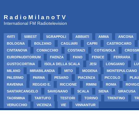
R a d i o M i l a n o T V
International FM Radiotelevision
4VITI
50BEST
5GRAPPOLI
ABBIATI
AMMA
ANCONA
BOLOGNA
BOLZANO
CAGLIARI
CAPRI
CASTROCARO
CIVITANOVA
COMACCHIO
COSTANZI
COTIGNOLA
CROSS
EUROPAUDITORIUM
FAENZA
FANO
FENICE
FERRARA
GUSTOCORTINA
ISOLA DELLA SCALA
JESI
LONGIANO
LU
MILANO
MIRABILANDIA
MITO
MODENA
MONTEPULCIANO
PALERMO
PARMA
PESARO
PIACENZA
PICCOLO
PLAU
RAVENNA
REGGIO E.
RICCIONE
RIMINI
ROMA
ROVIG
SANTARCANGELO
SAVIGNANO
SCALA
SIENA
SIRACUSA
TAORMINA
TARTUFO
TESTORI
TORINO
TRENTINO
TR
VERUCCHIO
VICENZA
VIE
VINNANTUR