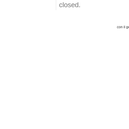
closed.
con il g