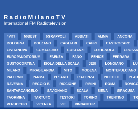
R a d i o M i l a n o T V
International FM Radiotelevision
4VITI
50BEST
5GRAPPOLI
ABBIATI
AMMA
ANCONA
BOLOGNA
BOLZANO
CAGLIARI
CAPRI
CASTROCARO
CIVITANOVA
COMACCHIO
COSTANZI
COTIGNOLA
CROSS
EUROPAUDITORIUM
FAENZA
FANO
FENICE
FERRARA
GUSTOCORTINA
ISOLA DELLA SCALA
JESI
LONGIANO
LU
MILANO
MIRABILANDIA
MITO
MODENA
MONTEPULCIANO
PALERMO
PARMA
PESARO
PIACENZA
PICCOLO
PLAU
RAVENNA
REGGIO E.
RICCIONE
RIMINI
ROMA
ROVIG
SANTARCANGELO
SAVIGNANO
SCALA
SIENA
SIRACUSA
TAORMINA
TARTUFO
TESTORI
TORINO
TRENTINO
TR
VERUCCHIO
VICENZA
VIE
VINNANTUR