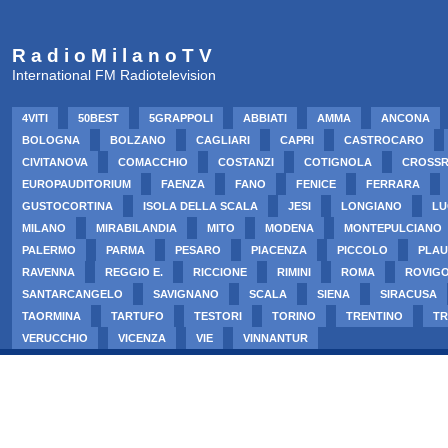
R a d i o M i l a n o T V
International FM Radiotelevision
4VITI
50BEST
5GRAPPOLI
ABBIATI
AMMA
ANCONA
BOLOGNA
BOLZANO
CAGLIARI
CAPRI
CASTROCARO
CIVITANOVA
COMACCHIO
COSTANZI
COTIGNOLA
CROSS
EUROPAUDITORIUM
FAENZA
FANO
FENICE
FERRARA
GUSTOCORTINA
ISOLA DELLA SCALA
JESI
LONGIANO
LU
MILANO
MIRABILANDIA
MITO
MODENA
MONTEPULCIANO
PALERMO
PARMA
PESARO
PIACENZA
PICCOLO
PLAU
RAVENNA
REGGIO E.
RICCIONE
RIMINI
ROMA
ROVIG
SANTARCANGELO
SAVIGNANO
SCALA
SIENA
SIRACUSA
TAORMINA
TARTUFO
TESTORI
TORINO
TRENTINO
TR
VERUCCHIO
VICENZA
VIE
VINNANTUR