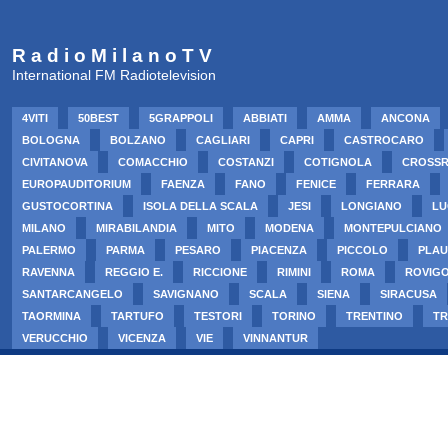
R a d i o M i l a n o T V
International FM Radiotelevision
4VITI
50BEST
5GRAPPOLI
ABBIATI
AMMA
ANCONA
BOLOGNA
BOLZANO
CAGLIARI
CAPRI
CASTROCARO
CIVITANOVA
COMACCHIO
COSTANZI
COTIGNOLA
CROSS
EUROPAUDITORIUM
FAENZA
FANO
FENICE
FERRARA
GUSTOCORTINA
ISOLA DELLA SCALA
JESI
LONGIANO
LU
MILANO
MIRABILANDIA
MITO
MODENA
MONTEPULCIANO
PALERMO
PARMA
PESARO
PIACENZA
PICCOLO
PLAU
RAVENNA
REGGIO E.
RICCIONE
RIMINI
ROMA
ROVIG
SANTARCANGELO
SAVIGNANO
SCALA
SIENA
SIRACUSA
TAORMINA
TARTUFO
TESTORI
TORINO
TRENTINO
TR
VERUCCHIO
VICENZA
VIE
VINNANTUR