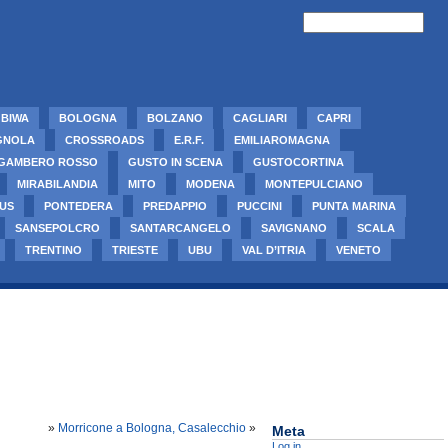
BIWA
BOLOGNA
BOLZANO
CAGLIARI
CAPRI
GNOLA
CROSSROADS
E.R.F.
EMILIAROMAGNA
GAMBERO ROSSO
GUSTO IN SCENA
GUSTOCORTINA
MIRABILANDIA
MITO
MODENA
MONTEPULCIANO
US
PONTEDERA
PREDAPPIO
PUCCINI
PUNTA MARINA
SANSEPOLCRO
SANTARCANGELO
SAVIGNANO
SCALA
TRENTINO
TRIESTE
UBU
VAL D’ITRIA
VENETO
»
Morricone a Bologna, Casalecchio
»
Meta
Log in