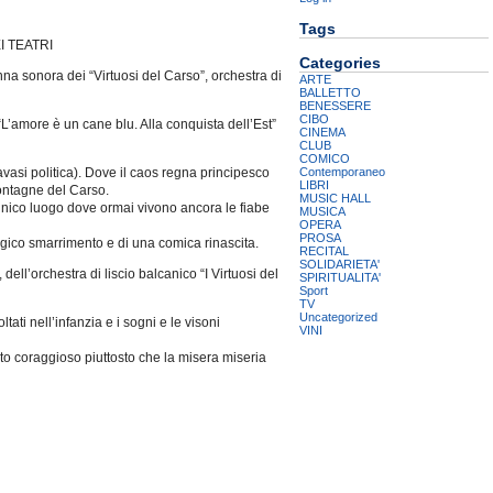
Tags
 TEATRI
Categories
nna sonora dei “Virtuosi del Carso”, orchestra di
ARTE
BALLETTO
BENESSERE
CIBO
L’amore è un cane blu. Alla conquista dell’Est”
CINEMA
CLUB
COMICO
Contemporaneo
asi politica). Dove il caos regna principesco
LIBRI
montagne del Carso.
MUSIC HALL
l’unico luogo dove ormai vivono ancora le fiabe
MUSICA
OPERA
PROSA
ragico smarrimento e di una comica rinascita.
RECITAL
SOLIDARIETA'
ll’orchestra di liscio balcanico “I Virtuosi del
SPIRITUALITA'
Sport
TV
Uncategorized
tati nell’infanzia e i sogni e le visoni
VINI
lpito coraggioso piuttosto che la misera miseria