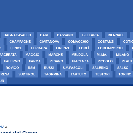
BAGNACAVALLO
BARI
BASSANO
BELLARIA
BIENNALE
O
CHAMPAGNE
CIVITANOVA
COMACCHIO
COSTANZI
COTI
O
FENICE
FERRARA
FIRENZE
FORLÌ
FORLIMPOPOLI
MACERATA
MAGGIO
MARCHE
MELDOLA
MI.MA.
MILANO
PALERMO
PARMA
PESARO
PIACENZA
PICCOLO
PLAUT
ROVIGO
RSM
RUSSI
S.M.PASCOLI
SALERNO
SALSO
TRESA
SUDTIROL
TAORMINA
TARTUFO
TESTORI
TORINO
UR
GNA
«