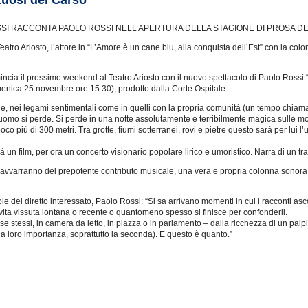
rtuosi del Carso
SI RACCONTA PAOLO ROSSI NELL’APERTURA DELLA STAGIONE DI PROSA DEI
ro Ariosto, l’attore in “L’Amore è un cane blu, alla conquista dell’Est” con la colo
ncia il prossimo weekend al Teatro Ariosto con il nuovo spettacolo di Paolo Rossi “
nica 25 novembre ore 15.30), prodotto dalla Corte Ospitale.
 nei legami sentimentali come in quelli con la propria comunità (un tempo chiamav
 un uomo si perde. Si perde in una notte assolutamente e terribilmente magica sulle 
 più di 300 metri. Tra grotte, fiumi sotterranei, rovi e pietre questo sarà per lui 
 un film, per ora un concerto visionario popolare lirico e umoristico. Narra di un t
 avvarranno del prepotente contributo musicale, una vera e propria colonna sonora, de
e del diretto interessato, Paolo Rossi: “Si sa arrivano momenti in cui i racconti ascol
 vita vissuta lontana o recente o quantomeno spesso si finisce per confonderli.
con se stessi, in camera da letto, in piazza o in parlamento – dalla ricchezza di un pa
a loro importanza, soprattutto la seconda). E questo è quanto.”