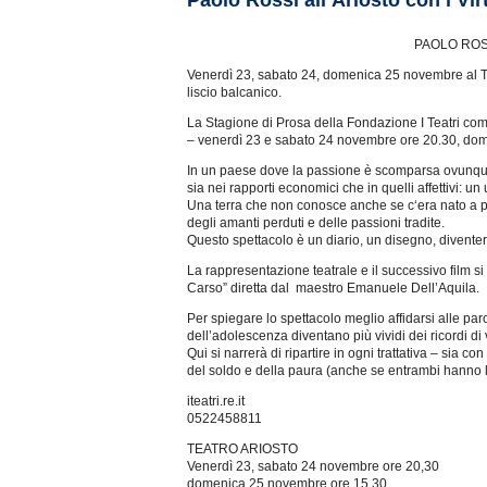
Paolo Rossi all’Ariosto con i Vi
PAOLO ROS
Venerdì 23, sabato 24, domenica 25 novembre al Teat
liscio balcanico.
La Stagione di Prosa della Fondazione I Teatri comi
– venerdì 23 e sabato 24 novembre ore 20.30, dome
In un paese dove la passione è scomparsa ovunque,
sia nei rapporti economici che in quelli affettivi:
Una terra che non conosce anche se c‘era nato a poco
degli amanti perduti e delle passioni tradite.
Questo spettacolo è un diario, un disegno, diventerà
La rappresentazione teatrale e il successivo film si
Carso” diretta dal maestro Emanuele Dell’Aquila.
Per spiegare lo spettacolo meglio affidarsi alle parol
dell’adolescenza diventano più vividi dei ricordi di
Qui si narrerà di ripartire in ogni trattativa – sia 
del soldo e della paura (anche se entrambi hanno l
iteatri.re.it
0522458811
TEATRO ARIOSTO
Venerdì 23, sabato 24 novembre ore 20,30
domenica 25 novembre ore 15,30