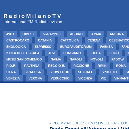
R a d i o M i l a n o T V
International FM Radiotelevision
4VITI
50BEST
5GRAPPOLI
ABBIATI
AMMA
ANCONA
CASTROCARO
CATANIA
CATTOLICA
CESENA
CESENATIC
ENOLOGICA
ESPRESSO
EUROPAUDITORIUM
FAENZA
FAN
ISOLA DELLA SCALA
JESI
LONGIANO
LUCCA
LUGO
MUSEI SAN DOMENICO
NAIMA
NAPOLI
NOVOLI
PADOVA
R.O.F.
RAVENNA
REGGIO E.
RICCIONE
RIMINI
ROMA
SIENA
SIRACUSA
SLOW FOOD
SOCJALE
SPOLETO
S
VENEZIA
VERONA
VERUCCHIO
VICENZA
VIE
VINNANT
«
L’OLIMPIADE DI JOSEF MYSLIVEČEK A BOLO