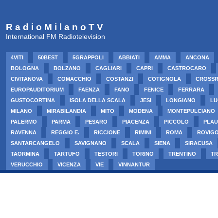
R a d i o M i l a n o T V
International FM Radiotelevision
4VITI
50BEST
5GRAPPOLI
ABBIATI
AMMA
ANCONA
BOLOGNA
BOLZANO
CAGLIARI
CAPRI
CASTROCARO
CIVITANOVA
COMACCHIO
COSTANZI
COTIGNOLA
CROSS
EUROPAUDITORIUM
FAENZA
FANO
FENICE
FERRARA
GUSTOCORTINA
ISOLA DELLA SCALA
JESI
LONGIANO
LU
MILANO
MIRABILANDIA
MITO
MODENA
MONTEPULCIANO
PALERMO
PARMA
PESARO
PIACENZA
PICCOLO
PLAU
RAVENNA
REGGIO E.
RICCIONE
RIMINI
ROMA
ROVIG
SANTARCANGELO
SAVIGNANO
SCALA
SIENA
SIRACUSA
TAORMINA
TARTUFO
TESTORI
TORINO
TRENTINO
TR
VERUCCHIO
VICENZA
VIE
VINNANTUR