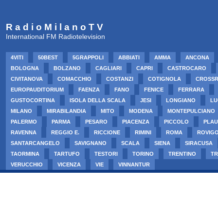
R a d i o M i l a n o T V
International FM Radiotelevision
4VITI
50BEST
5GRAPPOLI
ABBIATI
AMMA
ANCONA
BOLOGNA
BOLZANO
CAGLIARI
CAPRI
CASTROCARO
CIVITANOVA
COMACCHIO
COSTANZI
COTIGNOLA
CROSS
EUROPAUDITORIUM
FAENZA
FANO
FENICE
FERRARA
GUSTOCORTINA
ISOLA DELLA SCALA
JESI
LONGIANO
LU
MILANO
MIRABILANDIA
MITO
MODENA
MONTEPULCIANO
PALERMO
PARMA
PESARO
PIACENZA
PICCOLO
PLAU
RAVENNA
REGGIO E.
RICCIONE
RIMINI
ROMA
ROVIG
SANTARCANGELO
SAVIGNANO
SCALA
SIENA
SIRACUSA
TAORMINA
TARTUFO
TESTORI
TORINO
TRENTINO
TR
VERUCCHIO
VICENZA
VIE
VINNANTUR