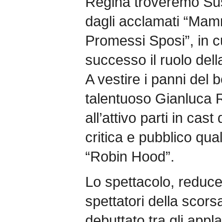
Regina troveremo Sus
dagli acclamati “Mamm
Promessi Sposi”, in c
successo il ruolo de
A vestire i panni del b
talentuoso Gianluca R
all’attivo parti in cas
critica e pubblico qua
“Robin Hood”.
Lo spettacolo, reduc
spettatori della scor
debuttato tra gli appl