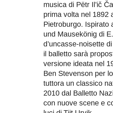
musica di Pëtr Il’ič Č
prima volta nel 1892 a
Pietroburgo. Ispirato
und Mausekönig di E.
d’uncasse-noisette d
il balletto sarà propos
versione ideata nel 1
Ben Stevenson per lo 
tuttora un classico na
2010 dal Balletto Naz
con nuove scene e c
luci di Tiit Urvik.