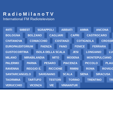
R a d i o M i l a n o T V
International FM Radiotelevision
4VITI
50BEST
5GRAPPOLI
ABBIATI
AMMA
ANCONA
BOLOGNA
BOLZANO
CAGLIARI
CAPRI
CASTROCARO
CIVITANOVA
COMACCHIO
COSTANZI
COTIGNOLA
CROSS
EUROPAUDITORIUM
FAENZA
FANO
FENICE
FERRARA
GUSTOCORTINA
ISOLA DELLA SCALA
JESI
LONGIANO
LU
MILANO
MIRABILANDIA
MITO
MODENA
MONTEPULCIANO
PALERMO
PARMA
PESARO
PIACENZA
PICCOLO
PLAU
RAVENNA
REGGIO E.
RICCIONE
RIMINI
ROMA
ROVIG
SANTARCANGELO
SAVIGNANO
SCALA
SIENA
SIRACUSA
TAORMINA
TARTUFO
TESTORI
TORINO
TRENTINO
TR
VERUCCHIO
VICENZA
VIE
VINNANTUR