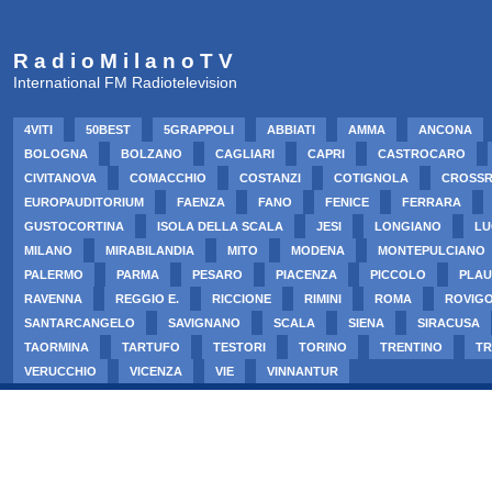
R a d i o M i l a n o T V
International FM Radiotelevision
4VITI
50BEST
5GRAPPOLI
ABBIATI
AMMA
ANCONA
BOLOGNA
BOLZANO
CAGLIARI
CAPRI
CASTROCARO
CIVITANOVA
COMACCHIO
COSTANZI
COTIGNOLA
CROSS
EUROPAUDITORIUM
FAENZA
FANO
FENICE
FERRARA
GUSTOCORTINA
ISOLA DELLA SCALA
JESI
LONGIANO
LU
MILANO
MIRABILANDIA
MITO
MODENA
MONTEPULCIANO
PALERMO
PARMA
PESARO
PIACENZA
PICCOLO
PLAU
RAVENNA
REGGIO E.
RICCIONE
RIMINI
ROMA
ROVIG
SANTARCANGELO
SAVIGNANO
SCALA
SIENA
SIRACUSA
TAORMINA
TARTUFO
TESTORI
TORINO
TRENTINO
TR
VERUCCHIO
VICENZA
VIE
VINNANTUR