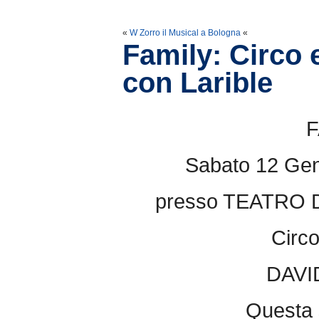
«
W Zorro il Musical a Bologna
«
Family: Circo e
con Larible
F
Sabato 12 Gen
presso TEATRO 
Circo
DAVI
Questa