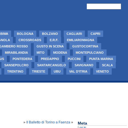
BIWA
BOLOGNA
BOLZANO
CAGLIARI
CAPRI
GNOLA
CROSSROADS
E.R.F.
EMILIAROMAGNA
GAMBERO ROSSO
GUSTO IN SCENA
GUSTOCORTINA
MIRABILANDIA
MITO
MODENA
MONTEPULCIANO
US
PONTEDERA
PREDAPPIO
PUCCINI
PUNTA MARINA
SANSEPOLCRO
SANTARCANGELO
SAVIGNANO
SCALA
TRENTINO
TRIESTE
UBU
VAL D’ITRIA
VENETO
»
Il Balletto di Torino a Faenza
»
Meta
Log in