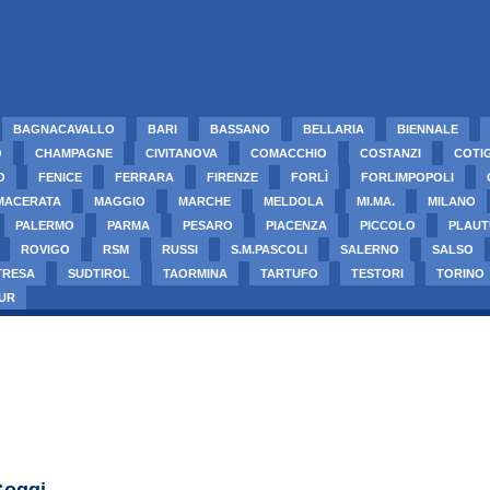
BAGNACAVALLO
BARI
BASSANO
BELLARIA
BIENNALE
O
CHAMPAGNE
CIVITANOVA
COMACCHIO
COSTANZI
COTI
O
FENICE
FERRARA
FIRENZE
FORLÌ
FORLIMPOPOLI
MACERATA
MAGGIO
MARCHE
MELDOLA
MI.MA.
MILANO
PALERMO
PARMA
PESARO
PIACENZA
PICCOLO
PLAUT
ROVIGO
RSM
RUSSI
S.M.PASCOLI
SALERNO
SALSO
TRESA
SUDTIROL
TAORMINA
TARTUFO
TESTORI
TORINO
UR