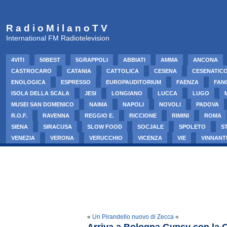
R a d i o M i l a n o T V
International FM Radiotelevision
4VITI
50BEST
5GRAPPOLI
ABBIATI
AMMA
ANCONA
CASTROCARO
CATANIA
CATTOLICA
CESENA
CESENATIC
ENOLOGICA
ESPRESSO
EUROPAUDITORIUM
FAENZA
FAN
ISOLA DELLA SCALA
JESI
LONGIANO
LUCCA
LUGO
MUSEI SAN DOMENICO
NAIMA
NAPOLI
NOVOLI
PADOVA
R.O.F.
RAVENNA
REGGIO E.
RICCIONE
RIMINI
ROMA
SIENA
SIRACUSA
SLOW FOOD
SOCJALE
SPOLETO
S
VENEZIA
VERONA
VERUCCHIO
VICENZA
VIE
VINNANT
«
Un Pirandello nuovo di Zecca
«