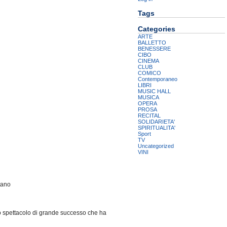
Tags
Categories
ARTE
BALLETTO
BENESSERE
CIBO
CINEMA
CLUB
COMICO
Contemporaneo
LIBRI
MUSIC HALL
MUSICA
OPERA
PROSA
RECITAL
SOLIDARIETA'
SPIRITUALITA'
Sport
TV
Uncategorized
VINI
tano
no spettacolo di grande successo che ha