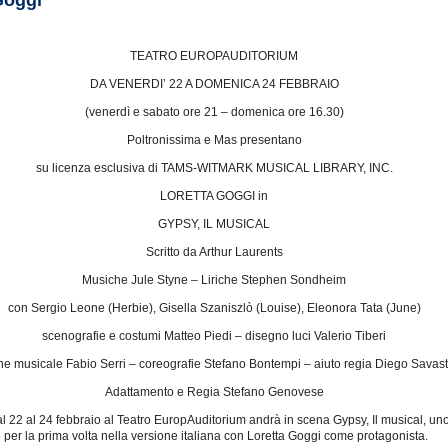
Goggi
TEATRO EUROPAUDITORIUM
DA VENERDI’ 22 A DOMENICA 24 FEBBRAIO
(venerdì e sabato ore 21 – domenica ore 16.30)
Poltronissima e Mas presentano
su licenza esclusiva di TAMS-WITMARK MUSICAL LIBRARY, INC.
LORETTA GOGGI in
GYPSY, IL MUSICAL
Scritto da Arthur Laurents
Musiche Jule Styne – Liriche Stephen Sondheim
con Sergio Leone (Herbie), Gisella Szaniszlò (Louise), Eleonora Tata (June)
scenografie e costumi Matteo Piedi – disegno luci Valerio Tiberi
ne musicale Fabio Serri – coreografie Stefano Bontempi – aiuto regia Diego Savas
Adattamento e Regia Stefano Genovese
dal 22 al 24 febbraio al Teatro EuropAuditorium andrà in scena Gypsy, Il musical, u
 per la prima volta nella versione italiana con Loretta Goggi come protagonista.