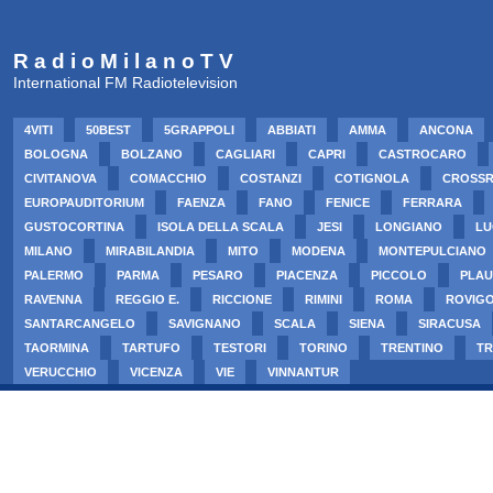
R a d i o M i l a n o T V
International FM Radiotelevision
4VITI
50BEST
5GRAPPOLI
ABBIATI
AMMA
ANCONA
BOLOGNA
BOLZANO
CAGLIARI
CAPRI
CASTROCARO
CIVITANOVA
COMACCHIO
COSTANZI
COTIGNOLA
CROSS
EUROPAUDITORIUM
FAENZA
FANO
FENICE
FERRARA
GUSTOCORTINA
ISOLA DELLA SCALA
JESI
LONGIANO
LU
MILANO
MIRABILANDIA
MITO
MODENA
MONTEPULCIANO
PALERMO
PARMA
PESARO
PIACENZA
PICCOLO
PLAU
RAVENNA
REGGIO E.
RICCIONE
RIMINI
ROMA
ROVIG
SANTARCANGELO
SAVIGNANO
SCALA
SIENA
SIRACUSA
TAORMINA
TARTUFO
TESTORI
TORINO
TRENTINO
TR
VERUCCHIO
VICENZA
VIE
VINNANTUR