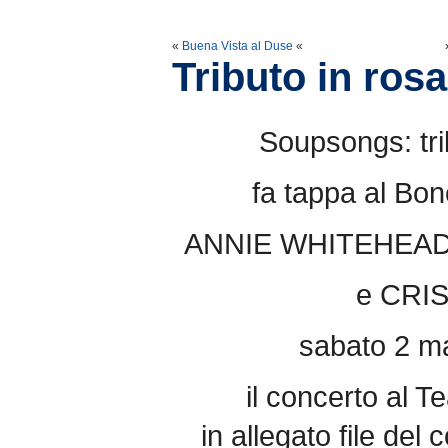
«
Buena Vista al Duse
«
Tributo in ros
Soupsongs: tri
fa tappa al Bon
ANNIE WHITEHEAD
e CRI
sabato 2 m
il concerto al 
in allegato file de