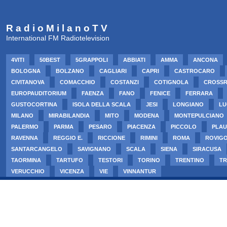
R a d i o M i l a n o T V
International FM Radiotelevision
4VITI
50BEST
5GRAPPOLI
ABBIATI
AMMA
ANCONA
BOLOGNA
BOLZANO
CAGLIARI
CAPRI
CASTROCARO
CIVITANOVA
COMACCHIO
COSTANZI
COTIGNOLA
CROSS
EUROPAUDITORIUM
FAENZA
FANO
FENICE
FERRARA
GUSTOCORTINA
ISOLA DELLA SCALA
JESI
LONGIANO
LU
MILANO
MIRABILANDIA
MITO
MODENA
MONTEPULCIANO
PALERMO
PARMA
PESARO
PIACENZA
PICCOLO
PLAU
RAVENNA
REGGIO E.
RICCIONE
RIMINI
ROMA
ROVIG
SANTARCANGELO
SAVIGNANO
SCALA
SIENA
SIRACUSA
TAORMINA
TARTUFO
TESTORI
TORINO
TRENTINO
TR
VERUCCHIO
VICENZA
VIE
VINNANTUR