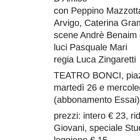
con Peppino Mazzotta
Arvigo, Caterina Gra
scene Andrè Benaim c
luci Pasquale Mari
regia Luca Zingaretti
TEATRO BONCI, piaz
martedì 26 e mercole
(abbonamento Essai)
prezzi: intero € 23, ri
Giovani, speciale Stud
loggione € 15