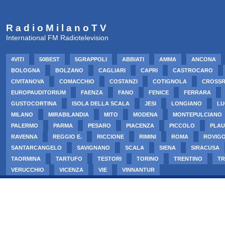
R a d i o M i l a n o T V
International FM Radiotelevision
4VITI
50BEST
5GRAPPOLI
ABBIATI
AMMA
ANCONA
BOLOGNA
BOLZANO
CAGLIARI
CAPRI
CASTROCARO
CIVITANOVA
COMACCHIO
COSTANZI
COTIGNOLA
CROSS
EUROPAUDITORIUM
FAENZA
FANO
FENICE
FERRARA
GUSTOCORTINA
ISOLA DELLA SCALA
JESI
LONGIANO
LU
MILANO
MIRABILANDIA
MITO
MODENA
MONTEPULCIANO
PALERMO
PARMA
PESARO
PIACENZA
PICCOLO
PLAU
RAVENNA
REGGIO E.
RICCIONE
RIMINI
ROMA
ROVIG
SANTARCANGELO
SAVIGNANO
SCALA
SIENA
SIRACUSA
TAORMINA
TARTUFO
TESTORI
TORINO
TRENTINO
TR
VERUCCHIO
VICENZA
VIE
VINNANTUR