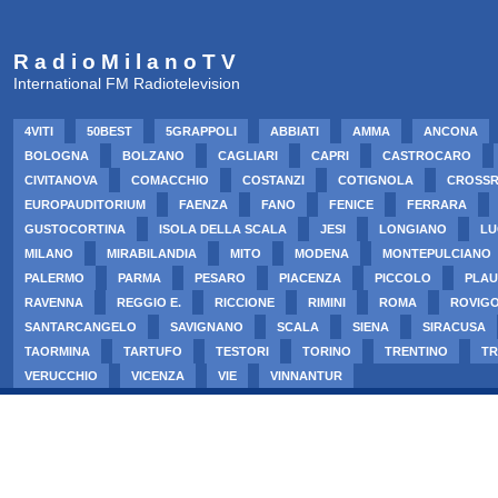
R a d i o M i l a n o T V
International FM Radiotelevision
4VITI
50BEST
5GRAPPOLI
ABBIATI
AMMA
ANCONA
BOLOGNA
BOLZANO
CAGLIARI
CAPRI
CASTROCARO
CIVITANOVA
COMACCHIO
COSTANZI
COTIGNOLA
CROSS
EUROPAUDITORIUM
FAENZA
FANO
FENICE
FERRARA
GUSTOCORTINA
ISOLA DELLA SCALA
JESI
LONGIANO
LU
MILANO
MIRABILANDIA
MITO
MODENA
MONTEPULCIANO
PALERMO
PARMA
PESARO
PIACENZA
PICCOLO
PLAU
RAVENNA
REGGIO E.
RICCIONE
RIMINI
ROMA
ROVIG
SANTARCANGELO
SAVIGNANO
SCALA
SIENA
SIRACUSA
TAORMINA
TARTUFO
TESTORI
TORINO
TRENTINO
TR
VERUCCHIO
VICENZA
VIE
VINNANTUR