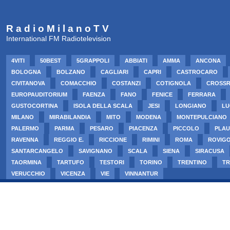
R a d i o M i l a n o T V
International FM Radiotelevision
4VITI
50BEST
5GRAPPOLI
ABBIATI
AMMA
ANCONA
BOLOGNA
BOLZANO
CAGLIARI
CAPRI
CASTROCARO
CIVITANOVA
COMACCHIO
COSTANZI
COTIGNOLA
CROSS
EUROPAUDITORIUM
FAENZA
FANO
FENICE
FERRARA
GUSTOCORTINA
ISOLA DELLA SCALA
JESI
LONGIANO
LU
MILANO
MIRABILANDIA
MITO
MODENA
MONTEPULCIANO
PALERMO
PARMA
PESARO
PIACENZA
PICCOLO
PLAU
RAVENNA
REGGIO E.
RICCIONE
RIMINI
ROMA
ROVIG
SANTARCANGELO
SAVIGNANO
SCALA
SIENA
SIRACUSA
TAORMINA
TARTUFO
TESTORI
TORINO
TRENTINO
TR
VERUCCHIO
VICENZA
VIE
VINNANTUR