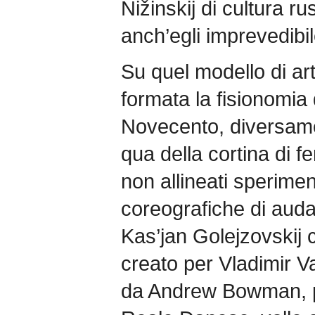
Nižinskij di cultura ru
anch’egli imprevedibi
Su quel modello di art
formata la fisionomia 
Novecento, diversamen
qua della cortina di fe
non allineati sperime
coreografiche di audac
Kas’jan Golejzovskij 
creato per Vladimir Va
da Andrew Bowman, pr