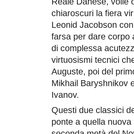
Reale Danese, volle 
chiaroscuri la fiera vi
Leonid Jacobson con 
farsa per dare corpo 
di complessa acutezza
virtuosismi tecnici ch
Auguste, poi del primo
Mikhail Baryshnikov e 
Ivanov.
Questi due classici d
ponte a quella nuova f
seconda metà del No