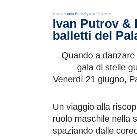
«
Una nuova Butterfly a la Fenice
«
Ivan Putrov & 
balletti del P
Quando a danzare è 
gala di stelle 
Venerdì 21 giugno, P
Un viaggio alla riscop
ruolo maschile nella st
spaziando dalle coreog