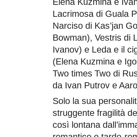
Elena Kuzmina e Ivan
Lacrimosa di Guala P
Narciso di Kas’jan Go
Bowman), Vestris di 
Ivanov) e Leda e il c
(Elena Kuzmina e Igor
Two times Two di Russ
da Ivan Putrov e Aaron
Solo la sua personali
struggente fragilità d
così lontana dall’imma
romantico e tardo-ro