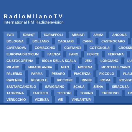
R a d i o M i l a n o T V
International FM Radiotelevision
4VITI
50BEST
5GRAPPOLI
ABBIATI
AMMA
ANCONA
BOLOGNA
BOLZANO
CAGLIARI
CAPRI
CASTROCARO
CIVITANOVA
COMACCHIO
COSTANZI
COTIGNOLA
CROSS
EUROPAUDITORIUM
FAENZA
FANO
FENICE
FERRARA
GUSTOCORTINA
ISOLA DELLA SCALA
JESI
LONGIANO
LU
MILANO
MIRABILANDIA
MITO
MODENA
MONTEPULCIANO
PALERMO
PARMA
PESARO
PIACENZA
PICCOLO
PLAU
RAVENNA
REGGIO E.
RICCIONE
RIMINI
ROMA
ROVIG
SANTARCANGELO
SAVIGNANO
SCALA
SIENA
SIRACUSA
TAORMINA
TARTUFO
TESTORI
TORINO
TRENTINO
TR
VERUCCHIO
VICENZA
VIE
VINNANTUR