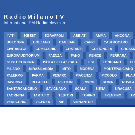
R a d i o M i l a n o T V
International FM Radiotelevision
4VITI
50BEST
5GRAPPOLI
ABBIATI
AMMA
ANCONA
BOLOGNA
BOLZANO
CAGLIARI
CAPRI
CASTROCARO
CIVITANOVA
COMACCHIO
COSTANZI
COTIGNOLA
CROSS
EUROPAUDITORIUM
FAENZA
FANO
FENICE
FERRARA
GUSTOCORTINA
ISOLA DELLA SCALA
JESI
LONGIANO
LU
MILANO
MIRABILANDIA
MITO
MODENA
MONTEPULCIANO
PALERMO
PARMA
PESARO
PIACENZA
PICCOLO
PLAU
RAVENNA
REGGIO E.
RICCIONE
RIMINI
ROMA
ROVIG
SANTARCANGELO
SAVIGNANO
SCALA
SIENA
SIRACUSA
TAORMINA
TARTUFO
TESTORI
TORINO
TRENTINO
TR
VERUCCHIO
VICENZA
VIE
VINNANTUR